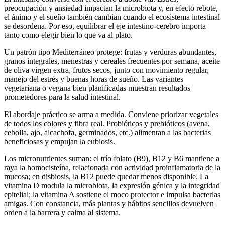
preocupación y ansiedad impactan la microbiota y, en efecto rebote,
el ánimo y el sueño también cambian cuando el ecosistema intestinal
se desordena. Por eso, equilibrar el eje intestino-cerebro importa
tanto como elegir bien lo que va al plato.
Un patrón tipo Mediterráneo protege: frutas y verduras abundantes,
granos integrales, menestras y cereales frecuentes por semana, aceite
de oliva virgen extra, frutos secos, junto con movimiento regular,
manejo del estrés y buenas horas de sueño. Las variantes
vegetariana o vegana bien planificadas muestran resultados
prometedores para la salud intestinal.
El abordaje práctico se arma a medida. Conviene priorizar vegetales
de todos los colores y fibra real. Probióticos y prebióticos (avena,
cebolla, ajo, alcachofa, germinados, etc.) alimentan a las bacterias
beneficiosas y empujan la eubiosis.
Los micronutrientes suman: el trío folato (B9), B12 y B6 mantiene a
raya la homocisteína, relacionada con actividad proinflamatoria de la
mucosa; en disbiosis, la B12 puede quedar menos disponible. La
vitamina D modula la microbiota, la expresión génica y la integridad
epitelial; la vitamina A sostiene el moco protector e impulsa bacterias
amigas. Con constancia, más plantas y hábitos sencillos devuelven
orden a la barrera y calma al sistema.