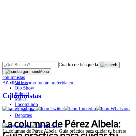
Cuadro de búsqueda
OJO
>
Menú
columnistas
Videos
Añadir
Ojo
como fuente preferida en
Ojo Show
Policial
Columnistas
Mujer
Locomundo
Actualidad
Deportes
La columna de Pérez Albela:
La columna de Pérez Albela: Guía práctica para cuidar tu barrera
Guía práctica para cuidar tu