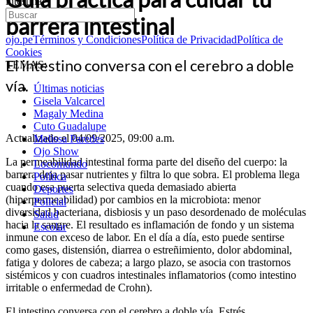
intestinal
barrera intestinal
ojo.pe
Términos y Condiciones
Política de Privacidad
Política de
Cookies
El intestino conversa con el cerebro a doble
TEMAS:
vía.
Últimas noticias
Gisela Valcarcel
Magaly Medina
Cuto Guadalupe
Actualizado el 04/09/2025, 09:00 a.m.
Melissa Paredes
Ojo Show
La permeabilidad intestinal forma parte del diseño del cuerpo: la
Locomundo
barrera deja pasar nutrientes y filtra lo que sobra. El problema llega
Política
cuando esa puerta selectiva queda demasiado abierta
Deportes
(hiperpermeabilidad) por cambios en la microbiota: menor
Policial
diversidad bacteriana, disbiosis y un paso desordenado de moléculas
Salud
hacia la sangre. El resultado es inflamación de fondo y un sistema
Escolar
inmune con exceso de labor. En el día a día, esto puede sentirse
como gases, distensión, diarrea o estreñimiento, dolor abdominal,
fatiga y dolores de cabeza; a largo plazo, se asocia con trastornos
sistémicos y con cuadros intestinales inflamatorios (como intestino
irritable o enfermedad de Crohn).
El intestino conversa con el cerebro a doble vía. Estrés,