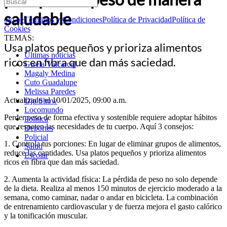
saludable
ojo.pe
Términos y Condiciones
Política de Privacidad
Política de
Cookies
TEMAS:
Usa platos pequeños y prioriza alimentos
Últimas noticias
ricos en fibra que dan más saciedad.
Gisela Valcarcel
Magaly Medina
Cuto Guadalupe
Melissa Paredes
Actualizado el 10/01/2025, 09:00 a.m.
Ojo Show
Locomundo
Perder peso de forma efectiva y sostenible requiere adoptar hábitos
Política
que respeten las necesidades de tu cuerpo. Aquí 3 consejos:
Deportes
Policial
1. Controla tus porciones: En lugar de eliminar grupos de alimentos,
Salud
reduce las cantidades. Usa platos pequeños y prioriza alimentos
Escolar
ricos en fibra que dan más saciedad.
2. Aumenta la actividad física: La pérdida de peso no solo depende
de la dieta. Realiza al menos 150 minutos de ejercicio moderado a la
semana, como caminar, nadar o andar en bicicleta. La combinación
de entrenamiento cardiovascular y de fuerza mejora el gasto calórico
y la tonificación muscular.