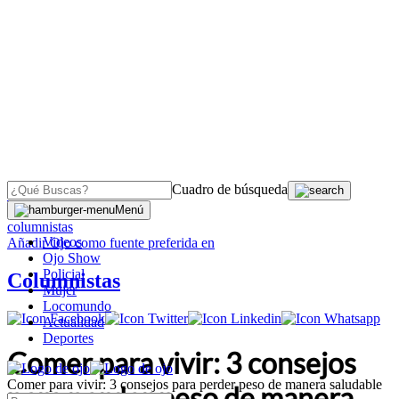
Cuadro de búsqueda
OJO
>
Menú
columnistas
Videos
Añadir
Ojo
como fuente preferida en
Ojo Show
Policial
Columnistas
Mujer
Locomundo
Actualidad
Deportes
Comer para vivir: 3 consejos
Comer para vivir: 3 consejos para perder peso de manera saludable
para perder peso de manera