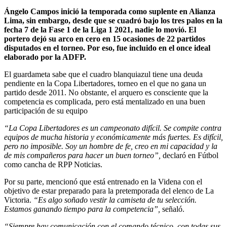
Ángelo Campos inició la temporada como suplente en Alianza
Lima, sin embargo, desde que se cuadró bajo los tres palos en la
fecha 7 de la Fase 1 de la Liga 1 2021, nadie lo movió. El
portero dejó su arco en cero en 15 ocasiones de 22 partidos
disputados en el torneo. Por eso, fue incluido en el once ideal
elaborado por la ADFP.
El guardameta sabe que el cuadro blanquiazul tiene una deuda
pendiente en la Copa Libertadores, torneo en el que no gana un
partido desde 2011. No obstante, el arquero es consciente que la
competencia es complicada, pero está mentalizado en una buen
participación de su equipo
“La Copa Libertadores es un campeonato difícil. Se compite contra
equipos de mucha historia y económicamente más fuertes. Es difícil,
pero no imposible. Soy un hombre de fe, creo en mi capacidad y la
de mis compañeros para hacer un buen torneo”,
declaró en Fútbol
como cancha de RPP Noticias.
Por su parte, mencionó que está entrenado en la Videna con el
objetivo de estar preparado para la pretemporada del elenco de La
Victoria.
“Es algo soñado vestir la camiseta de tu selección.
Estamos ganando tiempo para la competencia”,
señaló.
“Siempre hay comunicación con el comando técnico, con todas sus