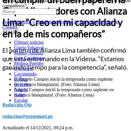
Libertadores con Alianza Lima: “Creo en mi capacidad y en la de mis
compañeros”
Copa Libertadores con Alianza
Lima: “Creo en mi capacidad y
ojo.pe
Términos y Condiciones
Política de Privacidad
Política de
Cookies
en la de mis compañeros”
TEMAS:
Últimas noticias
Gisela Valcarcel
El portero de Alianza Lima también confirmó
Magaly Medina
que está entrenando en la Videna. “Estamos
Cuto Guadalupe
Melissa Paredes
ganando tiempo para la competencia”, señaló.
Ojo Show
Locomundo
Política
Deportes
Ángelo Campos inició la temporada como suplente en
Policial
el elenco blanquiazul. (Foto: Alianza Lima)
Salud
Escolar
Redacción Ojo
redaccion@prensmart.pe
Actualizado el 14/12/2021, 09:24 p.m.