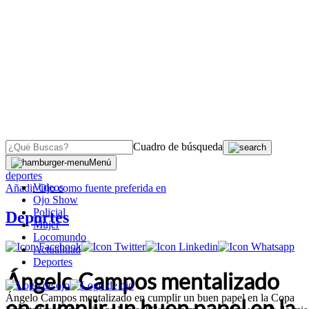
Cuadro de búsqueda
OJO
>
Menú
deportes
Videos
Añadir
Ojo
como fuente preferida en
Ojo Show
Policial
Deportes
Mujer
Locomundo
Actualidad
Deportes
Ángelo Campos mentalizado
Ángelo Campos mentalizado en cumplir un buen papel en la Copa
en cumplir un buen papel en la