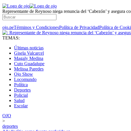
Representante de Reynoso niega renuncia del ‘Cabezón’ y asegura con
ojo.pe
Términos y Condiciones
Política de Privacidad
Política de Cook
TEMAS:
Últimas noticias
Gisela Valcarcel
Magaly Medina
Cuto Guadalupe
Melissa Paredes
Ojo Show
Locomundo
Política
Deportes
Policial
Salud
Escolar
OJO
>
deportes