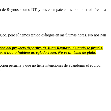
ta de Reynoso como DT, y tras el empate con sabor a derrota frente a
gico, pero sí hemos tenido diálogos en las últimas horas. No nos han
dad del proyecto deportivo de Juan Reynoso. Cuando se firmó el
no, si no no hubiese arreglado Juan. No es un tema de plata.
ección peruana y que no tiene intenciones de abandonar el equipo.
.