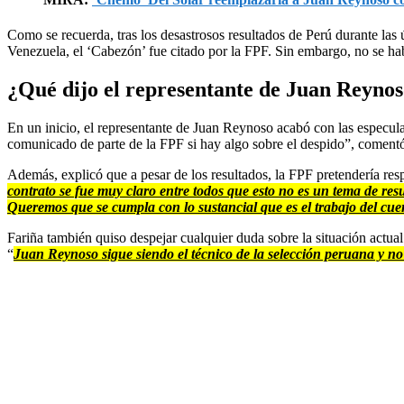
Como se recuerda, tras los desastrosos resultados de Perú durante las
Venezuela, el ‘Cabezón’ fue citado por la FPF. Sin embargo, no se ha
¿Qué dijo el representante de Juan Reyno
En un inicio, el representante de Juan Reynoso acabó con las especula
comunicado de parte de la FPF si hay algo sobre el despido”, comen
Además, explicó que a pesar de los resultados, la FPF pretendería resp
contrato se fue muy claro entre todos que esto no es un tema de res
Queremos que se cumpla con lo sustancial que es el trabajo del cue
Fariña también quiso despejar cualquier duda sobre la situación actua
“
Juan Reynoso sigue siendo el técnico de la selección peruana y no