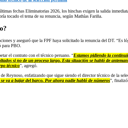
 últimas fechas Eliminatorias 2026, los hinchas exigen la salida inmedia
bría tocado el tema de su renuncia, según Mathías Fariña.
so?
ciones y aseguró que la FPF haya solicitado la renuncia del DT. “Es ló
tó para PBO.
etar el contrato con el técnico peruano. “
Estamos pidiendo la continui
ultados si no de un proceso largo. Esta situación se habló de antema
rpo técnico
”, agregó.
l de Reynoso, enfatizando que sigue siendo el director técnico de la sel
 se va a bajar del barco. Por ahora nadie habló de números
”, finalizó