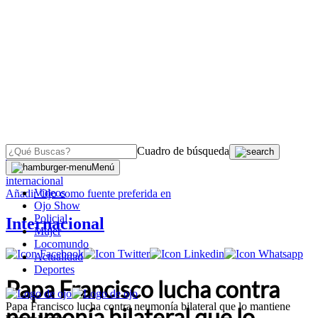
Cuadro de búsqueda
OJO
>
Menú
internacional
Videos
Añadir
Ojo
como fuente preferida en
Ojo Show
Policial
Internacional
Mujer
Locomundo
Actualidad
Deportes
Papa Francisco lucha contra
Papa Francisco lucha contra neumonía bilateral que lo mantiene
neumonía bilateral que lo