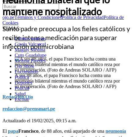
hospitalizado
mantiene hospitalizado
ojo.pe
Términos y Condiciones
Política de Privacidad
Política de
Cookies
Santo padre preocupa a los fieles católicos y
TEMAS:
recibe intensa medicación para superar
Últimas noticias
Gisela Valcarcel
infección polimicrobiana
Magaly Medina
Cuto Guadalupe
Melissa Paredes
Ojo Show
Locomundo
A sus 88 años, el papa Francisco lucha contra una
Política
neumonía bilateral mientras el mundo católico reza por
Deportes
su recuperación. (Foto de Andreas SOLARO / AFP)
Policial
Salud
Redacción Ojo
Escolar
redaccion@prensmart.pe
Actualizado el 19/02/2025, 09:15 a.m.
El
papa
Francisco
, de 88 años, está aquejado de una
neumonía