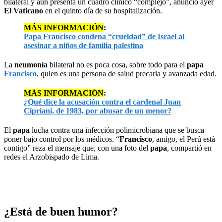
bilateral y aún presenta un cuadro clínico “complejo”, anunció ayer
El Vaticano
en el quinto día de su hospitalización.
MÁS INFORMACIÓN
:
Papa Francisco condena “crueldad” de Israel al
asesinar a niños de familia palestina
La
neumonía
bilateral no es poca cosa, sobre todo para el
papa
Francisco
, quien es una persona de salud precaria y avanzada edad.
MÁS INFORMACIÓN
:
¿Qué dice la acusación contra el cardenal Juan
Cipriani, de 1983, por abusar de un meno
r?
El
papa
lucha contra una infección polimicrobiana que se busca
poner bajo control por los médicos. “
Francisco
, amigo, el Perú está
contigo” reza el mensaje que, con una foto del
papa
, compartió en
redes el Arzobispado de Lima.
¿Está de buen humor?