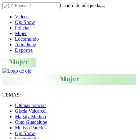
Cuadro de búsqueda
Videos
Ojo Show
Policial
Mujer
Locomundo
Actualidad
Deportes
TEMAS:
Últimas noticias
Gisela Valcarcel
Magaly Medina
Cuto Guadalupe
Melissa Paredes
Ojo Show
Locomundo