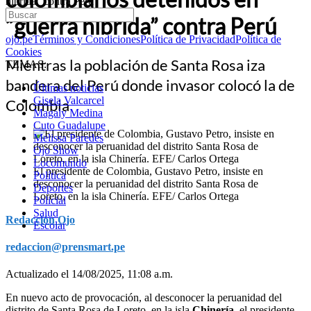
híbrida” contra Perú
“guerra híbrida” contra Perú
ojo.pe
Términos y Condiciones
Política de Privacidad
Política de
Cookies
Mientras la población de Santa Rosa iza
TEMAS:
bandera del Perú donde invasor colocó la de
Últimas noticias
Gisela Valcarcel
Colombia
Magaly Medina
Cuto Guadalupe
Melissa Paredes
Ojo Show
Locomundo
El presidente de Colombia, Gustavo Petro, insiste en
Política
desconocer la peruanidad del distrito Santa Rosa de
Deportes
Loreto, en la isla Chinería. EFE/ Carlos Ortega
Policial
Salud
Redacción Ojo
Escolar
redaccion@prensmart.pe
Actualizado el 14/08/2025, 11:08 a.m.
En nuevo acto de provocación, al desconocer la peruanidad del
distrito de Santa Rosa de Loreto, en la isla
Chinería
, el presidente