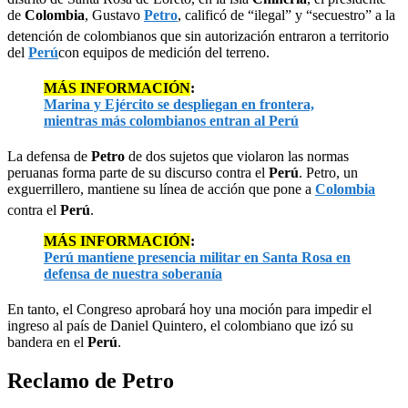
de
Colombia
, Gustavo
Petro
, calificó de “ilegal” y “secuestro” a la
detención de colombianos que sin autorización entraron a territorio
del
Perú
con equipos de medición del terreno.
MÁS INFORMACIÓN
:
Marina y Ejército se despliegan en frontera,
mientras más colombianos entran al Perú
La defensa de
Petro
de dos sujetos que violaron las normas
peruanas forma parte de su discurso contra el
Perú
. Petro, un
exguerrillero, mantiene su línea de acción que pone a
Colombia
contra el
Perú
.
MÁS INFORMACIÓN
:
Perú mantiene presencia militar en Santa Rosa en
defensa de nuestra soberanía
En tanto, el Congreso aprobará hoy una moción para impedir el
ingreso al país de Daniel Quintero, el colombiano que izó su
bandera en el
Perú
.
Reclamo de Petro