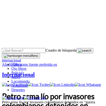
Cuadro de búsqueda
OJO
>
Menú
internacional
Videos
Añadir
Ojo
como fuente preferida en
Ojo Show
Policial
Internacional
Mujer
Locomundo
Actualidad
Deportes
Petro arma lío por invasores
Petro arma lío por invasores colombianos detenidos en “guerra
colombianos detenidos en