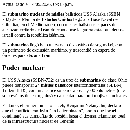
Actualizado el 14/05/2026, 09:35 p.m.
El
submarino nuclear
de
misiles
balísticos USS Alaska (SSBN-
732) de la Marina de
Estados Unidos
llegó a la Base Naval de
Gibraltar, en el Mediterráneo, con misiles balísticos capaces de
alcanzar territorio de
Irán
de reanudarse la guerra estadounidense-
israelí contra la república islámica.
El
submarino
llegó bajo un estricto dispositivo de seguridad, con
un perímetro de exclusión marítimo, y trascendió en espera de
órdenes para atacar a
Irán
.
Poder nuclear
El USS Alaska (SSBN-732) es un tipo de
submarino
de clase Ohio
puede transportar 24
misiles balísticos
intercontinentales (SLBM)
Trident II D5, con un alcance superior a los 11,000 kilómetros (que
se prevé los tiene cargados) y capacidad para portar ojivas nucleares.
En tanto, el primer ministro israelí, Benjamin Netanyahu, declaró
que el conflicto con
Irán
“no ha terminado”, por lo que
Israel
continuará sus campañas de presión hasta el desmantelamiento total
de la infraestructura nuclear de Teherán.