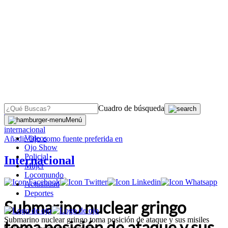
Cuadro de búsqueda
OJO
>
Menú
internacional
Videos
Añadir
Ojo
como fuente preferida en
Ojo Show
Policial
Internacional
Mujer
Locomundo
Actualidad
Deportes
Submarino nuclear gringo
Submarino nuclear gringo toma posición de ataque y sus misiles
toma posición de ataque y sus