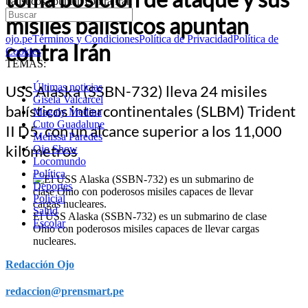
balísticos apuntan contra Irán
misiles balísticos apuntan
ojo.pe
Términos y Condiciones
Política de Privacidad
Política de
contra Irán
Cookies
TEMAS:
Últimas noticias
USS Alaska (SSBN-732) lleva 24 misiles
Gisela Valcarcel
balísticos intercontinentales (SLBM) Trident
Magaly Medina
Cuto Guadalupe
II D5, con un alcance superior a los 11,000
Melissa Paredes
kilómetros
Ojo Show
Locomundo
Política
Deportes
Policial
Salud
El USS Alaska (SSBN-732) es un submarino de clase
Escolar
Ohio con poderosos misiles capaces de llevar cargas
nucleares.
Redacción Ojo
redaccion@prensmart.pe