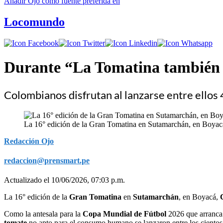
Añadir
Ojo
como fuente preferida en
Locomundo
Durante “La Tomatina también es
Colombianos disfrutan al lanzarse entre ello
La 16° edición de la Gran Tomatina en Sutamarchán, en Boyacá
Redacción Ojo
redaccion@prensmart.pe
Actualizado el 10/06/2026, 07:03 p.m.
La 16° edición de la
Gran Tomatina
en
Sutamarchán
, en Boyacá,
Como la antesala para la
Copa Mundial de Fútbol
2026 que arranca
tomate
no apto para el consumo humano se lanzaron entre los cientos