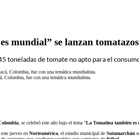
 mundial” se lanzan tomatazos p
s 45 toneladas de tomate no apto para el consu
, Colombia, fue con una temática mundialista.
Colombia
, se celebró este año bajo el lema “
La Tomatina también es
 este jueves en
Norteamérica
, el estadio municipal de
Sutamarchán
s
 de asistentes que acudieron vestidos con camisetas de
fútbol
.