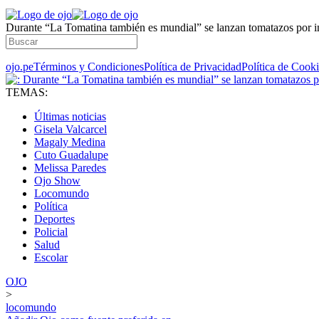
Durante “La Tomatina también es mundial” se lanzan tomatazos por ini
ojo.pe
Términos y Condiciones
Política de Privacidad
Política de Cook
TEMAS:
Últimas noticias
Gisela Valcarcel
Magaly Medina
Cuto Guadalupe
Melissa Paredes
Ojo Show
Locomundo
Política
Deportes
Policial
Salud
Escolar
OJO
>
locomundo