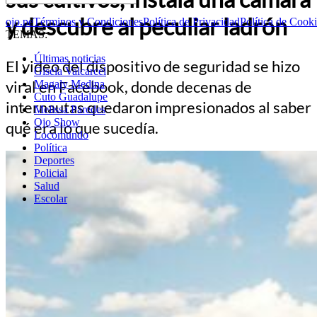
y descubre al peculiar ladrón
ojo.pe
Términos y Condiciones
Política de Privacidad
Política de Cook
TEMAS:
Últimas noticias
El video del dispositivo de seguridad se hizo
Gisela Valcarcel
viral en Facebook, donde decenas de
Magaly Medina
Cuto Guadalupe
internautas quedaron impresionados al saber
Melissa Paredes
Ojo Show
qué era lo que sucedía.
Locomundo
Política
Deportes
Policial
Salud
Escolar