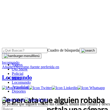
Cuadro de búsqueda
OJO
Menú
>
locomundo
Videos
Añadir
Ojo
como fuente preferida en
Ojo Show
Policial
Locomundo
Mujer
Locomundo
Actualidad
Deportes
Se percata que alguien robaba
Se percata que alguien robaba sus cultivos, instala una cámara y descu
sus cultivos, instala una cámara