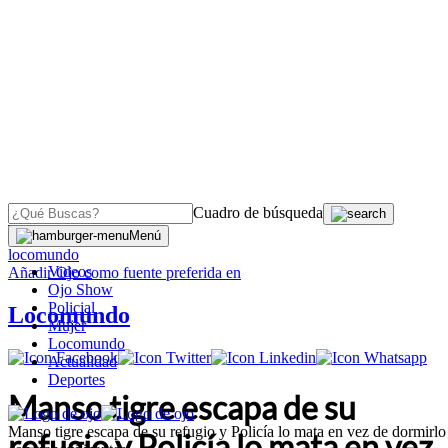
Cuadro de búsqueda
OJO
>
Menú
locomundo
Videos
Añadir
Ojo
como fuente preferida en
Ojo Show
Policial
Locomundo
Mujer
Locomundo
Actualidad
Deportes
Manso tigre escapa de su
Manso tigre escapa de su refugio y Policía lo mata en vez de dormirlo
refugio y Policía lo mata en vez