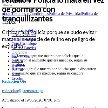
con tranquilizantes
de dormirlo con
ojo.pe
Términos y Condiciones
Política de Privacidad
Política de
tranquilizantes
Cookies
TEMAS:
Últimas noticias
Critican a la Policía porque se pudo evitar
Gisela Valcarcel
matar a la especie de felino en peligro de
Magaly Medina
Cuto Guadalupe
extinción
Melissa Paredes
Ojo Show
Locomundo
Política
Deportes
Hermoso tigre fue muerto por policías que le dispararon
Policial
al animalito que era miedoso, según su criadora.
Salud
Escolar
Redacción Ojo
redaccion@prensmart.pe
Actualizado el 19/05/2026, 07:01 p.m.