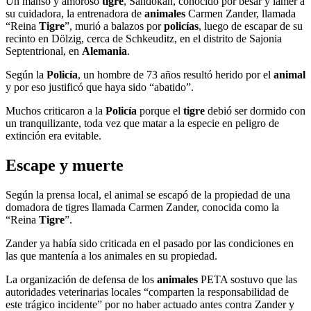
Un manso y amoroso
tigre
, Sandokán, conocido por besar y lamer a
su cuidadora, la entrenadora de
animales
Carmen Zander, llamada
“Reina
Tigre
”, murió a balazos por
policías
, luego de escapar de su
recinto en Dölzig, cerca de Schkeuditz, en el distrito de Sajonia
Septentrional, en
Alemania
.
Según la
Policía
, un hombre de 73 años resultó herido por el
animal
y por eso justificó que haya sido “abatido”.
Muchos criticaron a la
Policía
porque el
tigre
debió ser dormido con
un tranquilizante, toda vez que matar a la especie en peligro de
extinción era evitable.
Escape y muerte
Según la prensa local, el animal se escapó de la propiedad de una
domadora de tigres llamada Carmen Zander, conocida como la
“Reina
Tigre
”.
Zander ya había sido criticada en el pasado por las condiciones en
las que mantenía a los animales en su propiedad.
La organización de defensa de los
animales
PETA sostuvo que las
autoridades veterinarias locales “comparten la responsabilidad de
este trágico incidente” por no haber actuado antes contra Zander y