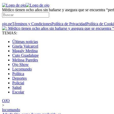
Médico tienen ocho años sin bañarse y asegura que se encuentra “per
ojo.pe
Términos y Condiciones
Política de Privacidad
Política de Cook
TEMAS:
Últimas noticias
Gisela Valcarcel
Magaly Medina
Cuto Guadalupe
Melissa Paredes
Ojo Show
Locomundo
Política
Deportes
Policial
Salud
Escolar
OJO
>
locomundo