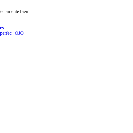
fectamente bien”
ies