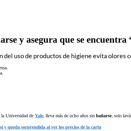
arse y asegura que se encuentra
n del uso de productos de higiene evita olores 
a.
e la Universidad de
Yale
, lleva más de ocho años sin
bañarse
, solo lav
si y queda sorprendida al ver los precios de la carta