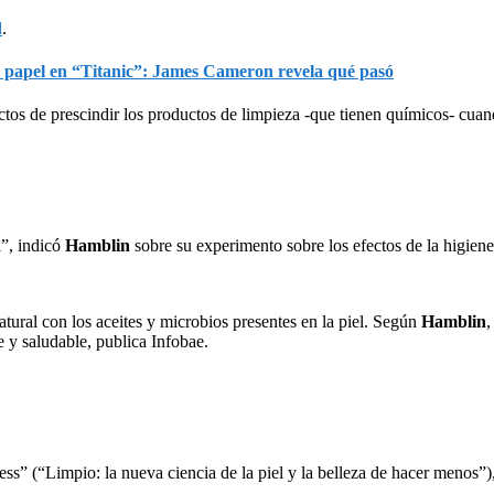
d
.
 papel en “Titanic”: James Cameron revela qué pasó
ctos de prescindir los productos de limpieza -que tienen químicos- cuan
”, indicó
Hamblin
sobre su experimento sobre los efectos de la higien
atural con los aceites y microbios presentes en la piel. Según
Hamblin
,
 y saludable, publica Infobae.
ess” (“Limpio: la nueva ciencia de la piel y la belleza de hacer menos”