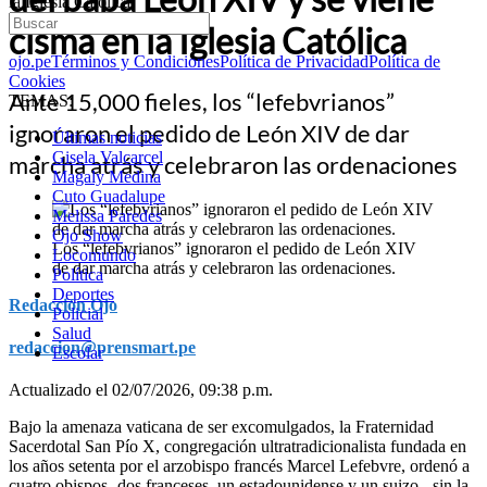
la Iglesia Católica
cisma en la Iglesia Católica
ojo.pe
Términos y Condiciones
Política de Privacidad
Política de
Cookies
Ante 15,000 fieles, los “lefebvrianos”
TEMAS:
ignoraron el pedido de León XIV de dar
Últimas noticias
Gisela Valcarcel
marcha atrás y celebraron las ordenaciones
Magaly Medina
Cuto Guadalupe
Melissa Paredes
Ojo Show
Los “lefebvrianos” ignoraron el pedido de León XIV
Locomundo
de dar marcha atrás y celebraron las ordenaciones.
Política
Deportes
Redacción Ojo
Policial
Salud
redaccion@prensmart.pe
Escolar
Actualizado el 02/07/2026, 09:38 p.m.
Bajo la amenaza vaticana de ser excomulgados, la Fraternidad
Sacerdotal San Pío X, congregación ultratradicionalista fundada en
los años setenta por el arzobispo francés Marcel Lefebvre, ordenó a
cuatro obispos -dos franceses, un estadounidense y un suizo-, sin la