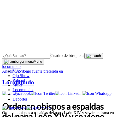
Cuadro de búsqueda
OJO
>
Menú
locomundo
Videos
Añadir
Ojo
como fuente preferida en
Ojo Show
Policial
Locomundo
Mujer
Locomundo
Actualidad
Deportes
Ordenan obispos a espaldas
Ordenan obispos a espaldas del papa León XIV y se viene cisma en
del papa León XIV y se viene