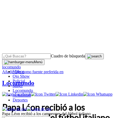
Cuadro de búsqueda
OJO
>
Menú
locomundo
Videos
Añadir
Ojo
como fuente preferida en
Ojo Show
Policial
Locomundo
Mujer
Locomundo
Actualidad
Deportes
Papa Léon recibió a los
Papa Léon recibió a los campeones del fútbol italiano
campeones del fútbol italiano