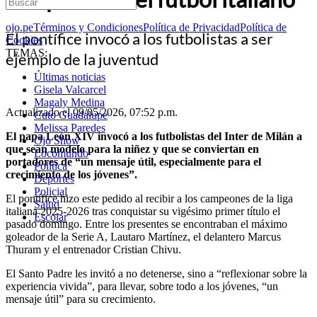
ojo.pe
Términos y Condiciones
Política de Privacidad
Política de
El pontífice invocó a los futbolistas a ser
Cookies
TEMAS:
ejemplo de la juventud
Últimas noticias
Gisela Valcarcel
Magaly Medina
Actualizado el 09/05/2026, 07:52 p.m.
Cuto Guadalupe
Melissa Paredes
El papa León XIV invocó a los futbolistas del Inter de Milán a
Ojo Show
que sean modelo para la niñez y que se conviertan en
Locomundo
portadores de “un mensaje útil, especialmente para el
Política
crecimiento de los jóvenes”.
Deportes
Policial
El pontífice hizo este pedido al recibir a los campeones de la liga
Salud
italiana 2025-2026 tras conquistar su vigésimo primer título el
Escolar
pasado domingo. Entre los presentes se encontraban el máximo
goleador de la Serie A, Lautaro Martínez, el delantero Marcus
Thuram y el entrenador Cristian Chivu.
El Santo Padre les invitó a no detenerse, sino a “reflexionar sobre la
experiencia vivida”, para llevar, sobre todo a los jóvenes, “un
mensaje útil” para su crecimiento.