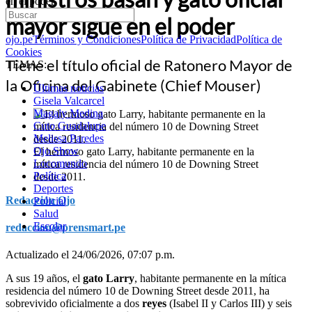
en el poder
mayor sigue en el poder
ojo.pe
Términos y Condiciones
Política de Privacidad
Política de
Cookies
Tiene el título oficial de Ratonero Mayor de
TEMAS:
la Oficina del Gabinete (Chief Mouser)
Últimas noticias
Gisela Valcarcel
Magaly Medina
Cuto Guadalupe
Melissa Paredes
Ojo Show
El hermoso gato Larry, habitante permanente en la
Locomundo
mítica residencia del número 10 de Downing Street
Política
desde 2011.
Deportes
Redacción Ojo
Policial
Salud
Escolar
redaccion@prensmart.pe
Actualizado el 24/06/2026, 07:07 p.m.
A sus 19 años, el
gato Larry
, habitante permanente en la mítica
residencia del número 10 de Downing Street desde 2011, ha
sobrevivido oficialmente a dos
reyes
(Isabel II y Carlos III) y seis