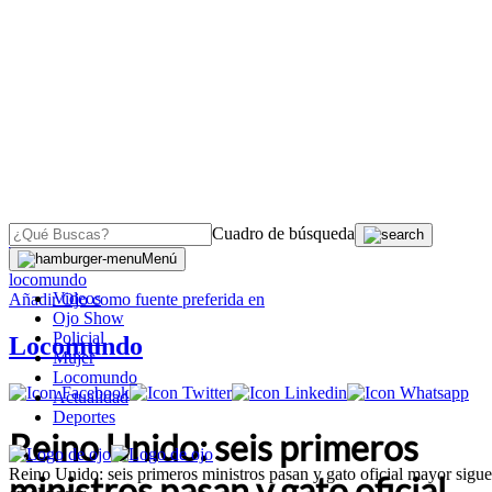
Cuadro de búsqueda
OJO
>
Menú
locomundo
Videos
Añadir
Ojo
como fuente preferida en
Ojo Show
Policial
Locomundo
Mujer
Locomundo
Actualidad
Deportes
Reino Unido: seis primeros
Reino Unido: seis primeros ministros pasan y gato oficial mayor sigue
ministros pasan y gato oficial