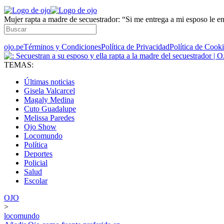
Mujer rapta a madre de secuestrador: “Si me entrega a mi esposo le e
ojo.pe
Términos y Condiciones
Política de Privacidad
Política de Cook
TEMAS:
Últimas noticias
Gisela Valcarcel
Magaly Medina
Cuto Guadalupe
Melissa Paredes
Ojo Show
Locomundo
Política
Deportes
Policial
Salud
Escolar
OJO
>
locomundo