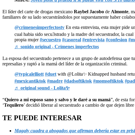
El líder del carte de drogas mexicano
Raybel Jacobo
de
Almonte
, m
familiares de su lado secuestrándolos por supuestamente haber colabor
@crimenesimperfectostv
En esta entrevista, esta mujer pide u
cual habia sido secu3strado y la madre del secuestrador, la cual
propia mujer
#secuestro
#casoreal
#entrevista
#confesion
#m
♬ sonido original - Crímenes imperfectos
La esposa del secuestrado pertenece a un grupo de autodefensa que tuvo
represalias y raptó a la mamá del líder de la organización criminal.
@typicalelliott
#duet
with @Lolita✨️ Kidnapped husband retu
#mexicantiktok
#madre
#dadsoftiktok
#momsoftiktok
#pad
♬ original sound - Lolita✨️
“
Quiero a mi esposo sano y salvo y le daré a su mamá
”, de esta fo
‘
Tequilero
’ decidió liberar al secuestrado a cambio de que dejen libr
TE PUEDE INTERESAR
Magaly cuadra a abogados que afirman debería estar en prisi