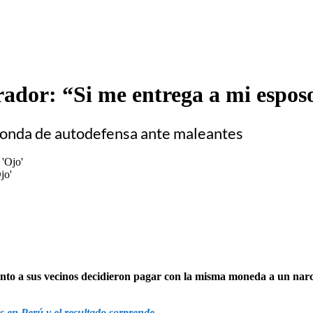
rador: “Si me entrega a mi espos
 ronda de autodefensa ante maleantes
jo'
unto a sus vecinos decidieron pagar con la misma moneda a un narcot
s en Perú y el resultado sorprende