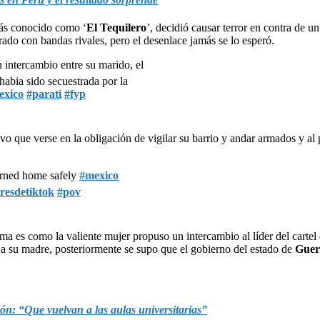
ás conocido como ‘
El Tequilero
’, decidió causar terror en contra de u
ado con bandas rivales, pero el desenlace jamás se lo esperó.
n intercambio entre su marido, el
 habia sido secuestrada por la
exico
#parati
#fyp
 que verse en la obligación de vigilar su barrio y andar armados y al p
rned home safely
#mexico
resdetiktok
#pov
rma es como la valiente mujer propuso un intercambio al líder del cartel
e a su madre, posteriormente se supo que el gobierno del estado de
Guer
ón: “Que vuelvan a las aulas universitarias”