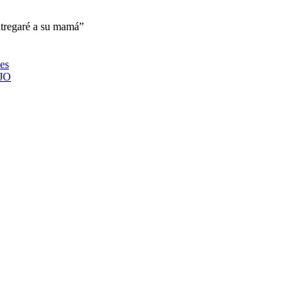
ntregaré a su mamá”
ies