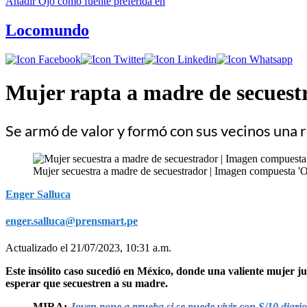
Añadir
Ojo
como fuente preferida en
Locomundo
Mujer rapta a madre de secuest
Se armó de valor y formó con sus vecinos una
Mujer secuestra a madre de secuestrador | Imagen compuesta 'O
Enger Salluca
enger.salluca@prensmart.pe
Actualizado el 21/07/2023, 10:31 a.m.
Este insólito caso sucedió en México, donde una valiente mujer j
esperar que secuestren a su madre.
MIRA:
Joven pone a prueba si se puede vivir con S/10 diario