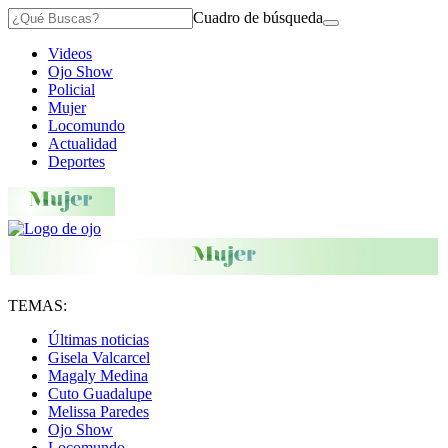
Cuadro de búsqueda
Videos
Ojo Show
Policial
Mujer
Locomundo
Actualidad
Deportes
TEMAS:
Últimas noticias
Gisela Valcarcel
Magaly Medina
Cuto Guadalupe
Melissa Paredes
Ojo Show
Locomundo