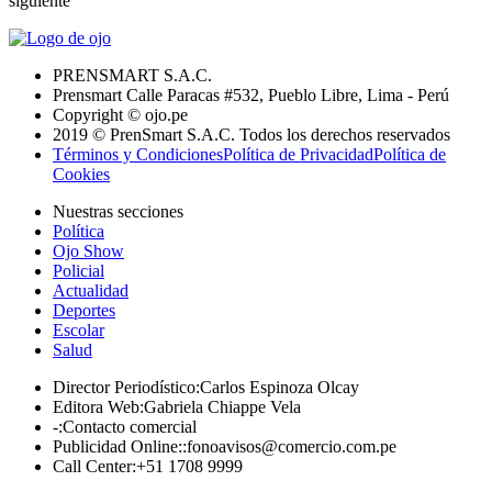
siguiente
PRENSMART S.A.C.
Prensmart Calle Paracas #532, Pueblo Libre, Lima - Perú
Copyright © ojo.pe
2019 © PrenSmart S.A.C. Todos los derechos reservados
Términos y Condiciones
Política de Privacidad
Política de
Cookies
Nuestras secciones
Política
Ojo Show
Policial
Actualidad
Deportes
Escolar
Salud
Director Periodístico
:
Carlos Espinoza Olcay
Editora Web
:
Gabriela Chiappe Vela
-
:
Contacto comercial
Publicidad Online:
:
fonoavisos@comercio.com.pe
Call Center
:
+51 1708 9999