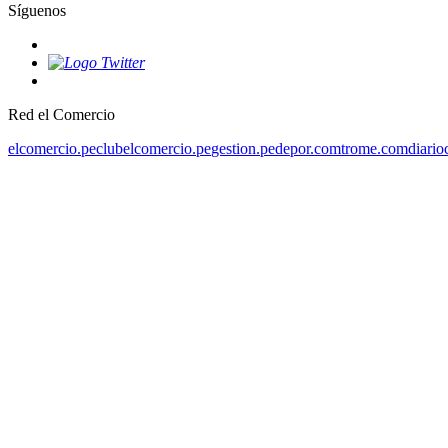
Síguenos
Red el Comercio
elcomercio.pe
clubelcomercio.pe
gestion.pe
depor.com
trome.com
diario