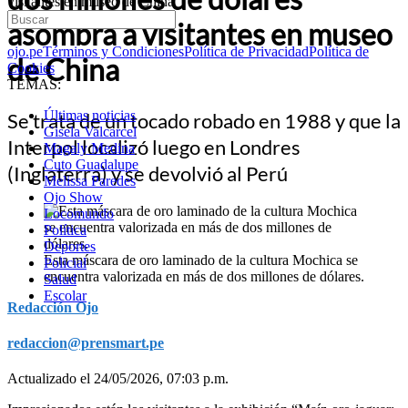
visitantes en museo de China
asombra a visitantes en museo
ojo.pe
Términos y Condiciones
Política de Privacidad
Política de
de China
Cookies
TEMAS:
Últimas noticias
Se trata de un tocado robado en 1988 y que la
Gisela Valcarcel
Interpol localizó luego en Londres
Magaly Medina
Cuto Guadalupe
(Inglaterra) y se devolvió al Perú
Melissa Paredes
Ojo Show
Locomundo
Política
Deportes
Esta máscara de oro laminado de la cultura Mochica se
Policial
encuentra valorizada en más de dos millones de dólares.
Salud
Escolar
Redacción Ojo
redaccion@prensmart.pe
Actualizado el 24/05/2026, 07:03 p.m.