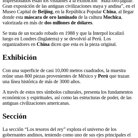
Impresionados están los visitantes a la exhibición “Maíz-oro-jaguar:
Gran exposición de las antiguas civilizaciones maya y andina”, en el
Museo Capital de
Beijing
, en la República Popular
China
, al llegar
donde esta
máscara de oro laminado
de la cultura
Mochica
,
valorizada en más de
dos millones de dólares
.
Se trata de un tocado robado en 1988 y que la Interpol localizó
luego en Londres (Inglaterra) y se devolvió al Perú. Los
organizadores en
China
dicen que esta es la pieza original.
Exhibición
Con una superficie de casi 10,000 metros cuadrados, la muestra
reúne unas 800 piezas provenientes de México y
Perú
que trazan
una línea histórica de más de 3000 años.
A través de estos tres símbolos culturales, presenta los fundamentos
económicos y espirituales, así como las estructuras de poder, de las
antiguas civilizaciones americanas.
Sección
La sección “Los tesoros del rey” explora el universo de los
gobernantes andinos, teniendo como uno de sus ejes principales el