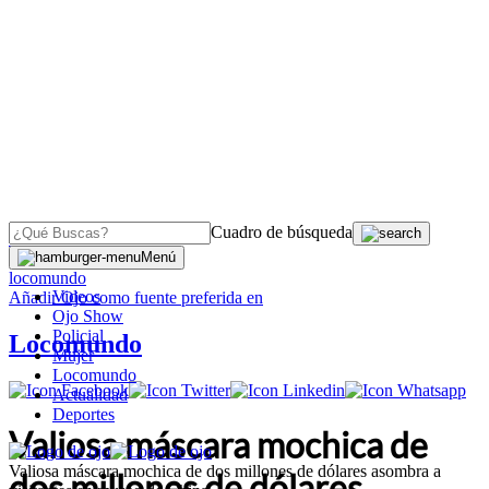
Cuadro de búsqueda
OJO
>
Menú
locomundo
Videos
Añadir
Ojo
como fuente preferida en
Ojo Show
Policial
Locomundo
Mujer
Locomundo
Actualidad
Deportes
Valiosa máscara mochica de
Valiosa máscara mochica de dos millones de dólares asombra a
dos millones de dólares