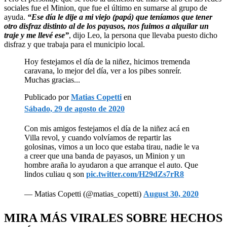
sociales fue el Minion, que fue el último en sumarse al grupo de
ayuda.
“Ese día le dije a mi viejo (papá) que teníamos que tener
otro disfraz distinto al de los payasos, nos fuimos a alquilar un
traje y me llevé ese”
, dijo Leo, la persona que llevaba puesto dicho
disfraz y que trabaja para el municipio local.
Hoy festejamos el día de la niñez, hicimos tremenda
caravana, lo mejor del día, ver a los pibes sonreír.
Muchas gracias...
Publicado por
Matias Copetti
en
Sábado, 29 de agosto de 2020
Con mis amigos festejamos el día de la niñez acá en
Villa revol, y cuando volvíamos de repartir las
golosinas, vimos a un loco que estaba tirau, nadie le va
a creer que una banda de payasos, un Minion y un
hombre araña lo ayudaron a que arranque el auto. Que
lindos culiau q son
pic.twitter.com/H29dZs7rR8
— Matias Copetti (@matias_copetti)
August 30, 2020
MIRA MÁS VIRALES SOBRE HECHOS