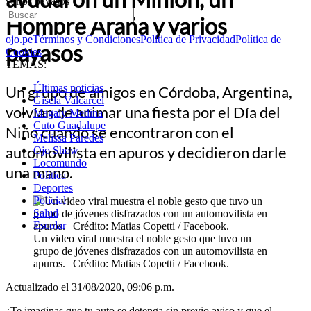
varios payasos
Hombre Araña y varios
ojo.pe
Términos y Condiciones
Política de Privacidad
Política de
payasos
Cookies
TEMAS:
Últimas noticias
Un grupo de amigos en Córdoba, Argentina,
Gisela Valcarcel
volvían de animar una fiesta por el Día del
Magaly Medina
Cuto Guadalupe
Niño cuando se encontraron con el
Melissa Paredes
automovilista en apuros y decidieron darle
Ojo Show
Locomundo
una mano.
Política
Deportes
Policial
Salud
Escolar
Un video viral muestra el noble gesto que tuvo un
grupo de jóvenes disfrazados con un automovilista en
apuros. | Crédito: Matias Copetti / Facebook.
Actualizado el 31/08/2020, 09:06 p.m.
¿Te imaginas que tu auto se detenga sin previo aviso y que el