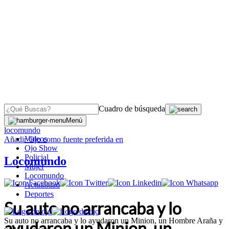
Cuadro de búsqueda
OJO
>
Menú
locomundo
Videos
Añadir
Ojo
como fuente preferida en
Ojo Show
Policial
Locomundo
Mujer
Locomundo
Actualidad
Deportes
Su auto no arrancaba y lo
Su auto no arrancaba y lo ayudaron un Minion, un Hombre Araña y
ayudaron un Minion, un