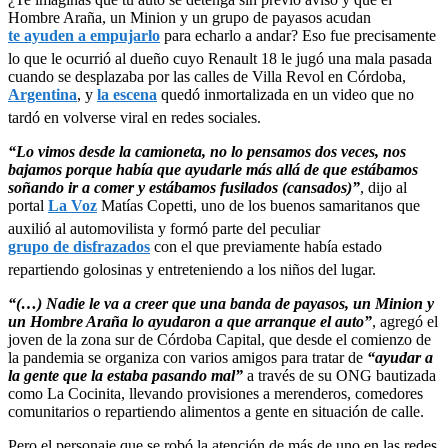
Hombre Araña, un Minion y un grupo de payasos acudan
te ayuden a empujarlo
para echarlo a andar? Eso fue precisamente
lo que le ocurrió al dueño cuyo Renault 18 le jugó una mala pasada
cuando se desplazaba por las calles de Villa Revol en Córdoba,
Argentina
, y
la escena
quedó inmortalizada en un video que no
tardó en volverse viral en redes sociales.
“Lo vimos desde la camioneta, no lo pensamos dos veces, nos
bajamos porque había que ayudarle más allá de que estábamos
soñando ir a comer y estábamos fusilados (cansados)”
, dijo al
portal
La Voz
Matías Copetti, uno de los buenos samaritanos que
auxilió al automovilista y formó parte del peculiar
grupo de disfrazados
con el que previamente había estado
repartiendo golosinas y entreteniendo a los niños del lugar.
“(…) Nadie le va a creer que una banda de payasos, un Minion y
un Hombre Araña lo ayudaron a que arranque el auto”
, agregó el
joven de la zona sur de Córdoba Capital, que desde el comienzo de
la pandemia se organiza con varios amigos para tratar de
“ayudar a
la gente que la estaba pasando mal”
a través de su ONG bautizada
como La Cocinita, llevando provisiones a merenderos, comedores
comunitarios o repartiendo alimentos a gente en situación de calle.
Pero el personaje que se robó la atención de más de uno en las redes