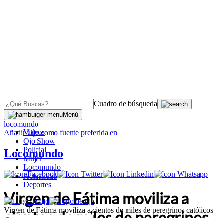
Cuadro de búsqueda
OJO
>
Menú
locomundo
Videos
Añadir
Ojo
como fuente preferida en
Ojo Show
Policial
Locomundo
Mujer
Locomundo
Actualidad
Deportes
Virgen de Fátima moviliza a
Virgen de Fátima moviliza a cientos de miles de peregrinos católicos
cientos de miles de peregrinos