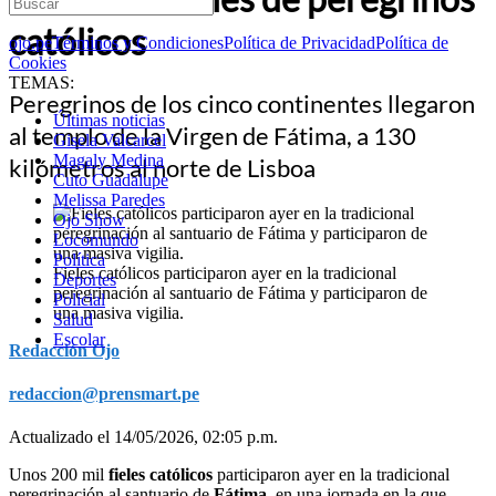
católicos
ojo.pe
Términos y Condiciones
Política de Privacidad
Política de
Cookies
TEMAS:
Peregrinos de los cinco continentes llegaron
Últimas noticias
al templo de la Virgen de Fátima, a 130
Gisela Valcarcel
Magaly Medina
kilómetros al norte de Lisboa
Cuto Guadalupe
Melissa Paredes
Ojo Show
Locomundo
Política
Fieles católicos participaron ayer en la tradicional
Deportes
peregrinación al santuario de Fátima y participaron de
Policial
una masiva vigilia.
Salud
Escolar
Redacción Ojo
redaccion@prensmart.pe
Actualizado el 14/05/2026, 02:05 p.m.
Unos 200 mil
fieles católicos
participaron ayer en la tradicional
peregrinación al santuario de
Fátima
, en una jornada en la que