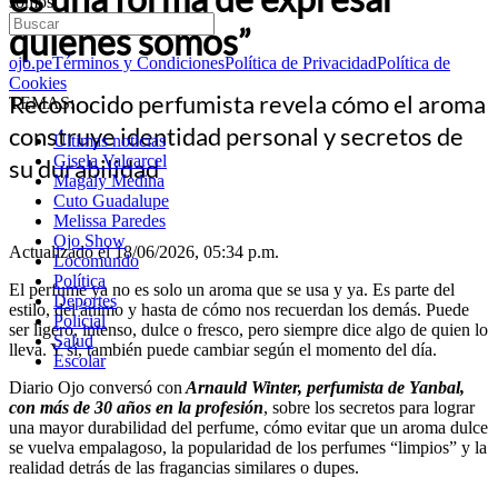
somos”
quiénes somos”
ojo.pe
Términos y Condiciones
Política de Privacidad
Política de
Cookies
Reconocido perfumista revela cómo el aroma
TEMAS:
construye identidad personal y secretos de
Últimas noticias
Gisela Valcarcel
su durabilidad
Magaly Medina
Cuto Guadalupe
Melissa Paredes
Ojo Show
Actualizado el 18/06/2026, 05:34 p.m.
Locomundo
Política
El perfume ya no es solo un aroma que se usa y ya. Es parte del
Deportes
estilo, del ánimo y hasta de cómo nos recuerdan los demás. Puede
Policial
ser ligero, intenso, dulce o fresco, pero siempre dice algo de quien lo
Salud
lleva. Y sí, también puede cambiar según el momento del día.
Escolar
Diario Ojo conversó con
Arnauld Winter, perfumista de Yanbal,
con más de 30 años en la profesión
, sobre los secretos para lograr
una mayor durabilidad del perfume, cómo evitar que un aroma dulce
se vuelva empalagoso, la popularidad de los perfumes “limpios” y la
realidad detrás de las fragancias similares o dupes.