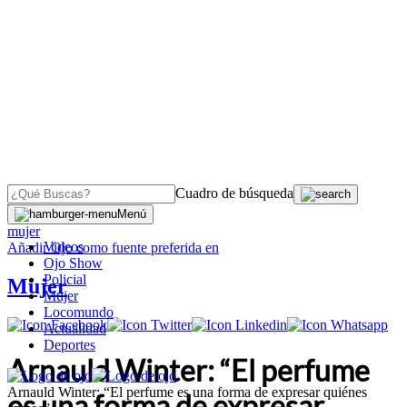
Cuadro de búsqueda
OJO
>
Menú
mujer
Videos
Añadir
Ojo
como fuente preferida en
Ojo Show
Policial
Mujer
Mujer
Locomundo
Actualidad
Deportes
Arnauld Winter: “El perfume
Arnauld Winter: “El perfume es una forma de expresar quiénes
es una forma de expresar