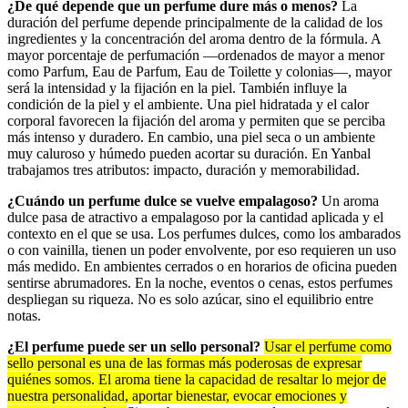
¿De qué depende que un perfume dure más o menos?
La
duración del perfume depende principalmente de la calidad de los
ingredientes y la concentración del aroma dentro de la fórmula. A
mayor porcentaje de perfumación —ordenados de mayor a menor
como Parfum, Eau de Parfum, Eau de Toilette y colonias—, mayor
será la intensidad y la fijación en la piel. También influye la
condición de la piel y el ambiente. Una piel hidratada y el calor
corporal favorecen la fijación del aroma y permiten que se perciba
más intenso y duradero. En cambio, una piel seca o un ambiente
muy caluroso y húmedo pueden acortar su duración. En Yanbal
trabajamos tres atributos: impacto, duración y memorabilidad.
¿Cuándo un perfume dulce se vuelve empalagoso?
Un aroma
dulce pasa de atractivo a empalagoso por la cantidad aplicada y el
contexto en el que se usa. Los perfumes dulces, como los ambarados
o con vainilla, tienen un poder envolvente, por eso requieren un uso
más medido. En ambientes cerrados o en horarios de oficina pueden
sentirse abrumadores. En la noche, eventos o cenas, estos perfumes
despliegan su riqueza. No es solo azúcar, sino el equilibrio entre
notas.
¿El perfume puede ser un sello personal?
Usar el perfume como
sello personal es una de las formas más poderosas de expresar
quiénes somos. El aroma tiene la capacidad de resaltar lo mejor de
nuestra personalidad, aportar bienestar, evocar emociones y