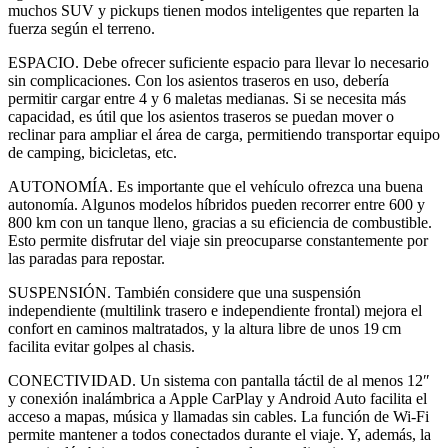
muchos SUV y pickups tienen modos inteligentes que reparten la
fuerza según el terreno.
ESPACIO. Debe ofrecer suficiente espacio para llevar lo necesario
sin complicaciones. Con los asientos traseros en uso, debería
permitir cargar entre 4 y 6 maletas medianas. Si se necesita más
capacidad, es útil que los asientos traseros se puedan mover o
reclinar para ampliar el área de carga, permitiendo transportar equipo
de camping, bicicletas, etc.
AUTONOMÍA. Es importante que el vehículo ofrezca una buena
autonomía. Algunos modelos híbridos pueden recorrer entre 600 y
800 km con un tanque lleno, gracias a su eficiencia de combustible.
Esto permite disfrutar del viaje sin preocuparse constantemente por
las paradas para repostar.
SUSPENSIÓN. También considere que una suspensión
independiente (multilink trasero e independiente frontal) mejora el
confort en caminos maltratados, y la altura libre de unos 19 cm
facilita evitar golpes al chasis.
CONECTIVIDAD. Un sistema con pantalla táctil de al menos 12″
y conexión inalámbrica a Apple CarPlay y Android Auto facilita el
acceso a mapas, música y llamadas sin cables. La función de Wi-Fi
permite mantener a todos conectados durante el viaje. Y, además, la