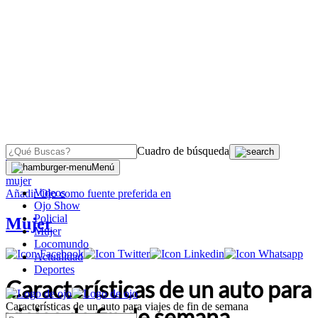
Cuadro de búsqueda
OJO
>
Menú
mujer
Videos
Añadir
Ojo
como fuente preferida en
Ojo Show
Policial
Mujer
Mujer
Locomundo
Actualidad
Deportes
Características de un auto para
Características de un auto para viajes de fin de semana
viajes de fin de semana