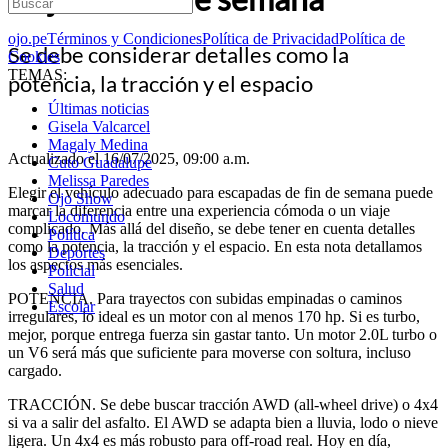
ojo.pe
Términos y Condiciones
Política de Privacidad
Política de
Se debe considerar detalles como la
Cookies
TEMAS:
potencia, la tracción y el espacio
Últimas noticias
Gisela Valcarcel
Magaly Medina
Actualizado el 16/07/2025, 09:00 a.m.
Cuto Guadalupe
Melissa Paredes
Elegir el vehículo adecuado para escapadas de fin de semana puede
Ojo Show
marcar la diferencia entre una experiencia cómoda o un viaje
Locomundo
complicado. Más allá del diseño, se debe tener en cuenta detalles
Política
como la potencia, la tracción y el espacio. En esta nota detallamos
Deportes
los aspectos más esenciales.
Policial
Salud
POTENCIA. Para trayectos con subidas empinadas o caminos
Escolar
irregulares, lo ideal es un motor con al menos 170 hp. Si es turbo,
mejor, porque entrega fuerza sin gastar tanto. Un motor 2.0L turbo o
un V6 será más que suficiente para moverse con soltura, incluso
cargado.
TRACCIÓN. Se debe buscar tracción AWD (all-wheel drive) o 4x4
si va a salir del asfalto. El AWD se adapta bien a lluvia, lodo o nieve
ligera. Un 4x4 es más robusto para off-road real. Hoy en día,