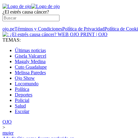
¿El estrés causa cáncer?
ojo.pe
Términos y Condiciones
Política de Privacidad
Política de Cook
TEMAS:
Últimas noticias
Gisela Valcarcel
Magaly Medina
Cuto Guadalupe
Melissa Paredes
Ojo Show
Locomundo
Política
Deportes
Policial
Salud
Escolar
OJO
>
mujer