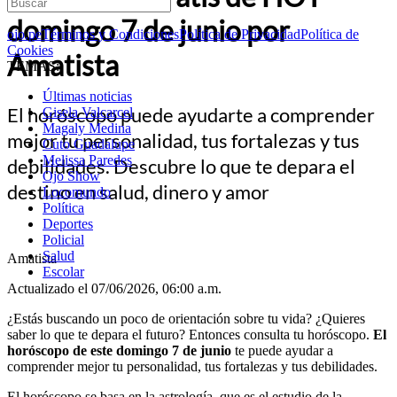
domingo 7 de junio por
ojo.pe
Términos y Condiciones
Política de Privacidad
Política de
Cookies
Amatista
TEMAS:
Últimas noticias
El horóscopo puede ayudarte a comprender
Gisela Valcarcel
Magaly Medina
mejor tu personalidad, tus fortalezas y tus
Cuto Guadalupe
Melissa Paredes
debilidades. Descubre lo que te depara el
Ojo Show
destino en salud, dinero y amor
Locomundo
Política
Deportes
Policial
Salud
Amatista
Escolar
Actualizado el 07/06/2026, 06:00 a.m.
¿Estás buscando un poco de orientación sobre tu vida? ¿Quieres
saber lo que te depara el futuro? Entonces consulta tu horóscopo.
El
horóscopo de este domingo 7 de junio
te puede ayudar a
comprender mejor tu personalidad, tus fortalezas y tus debilidades.
El horóscopo se basa en la astrología, que es el estudio de la