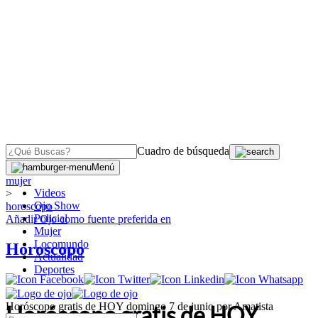
Cuadro de búsqueda
OJO
>
Menú
mujer
Videos
>
Ojo Show
horoscopo
Policial
Añadir
Ojo
como fuente preferida en
Mujer
Locomundo
Horoscopo
Actualidad
Deportes
Horóscopo gratis de HOY domingo 7 de junio por Amatista
Horóscopo gratis de HOY