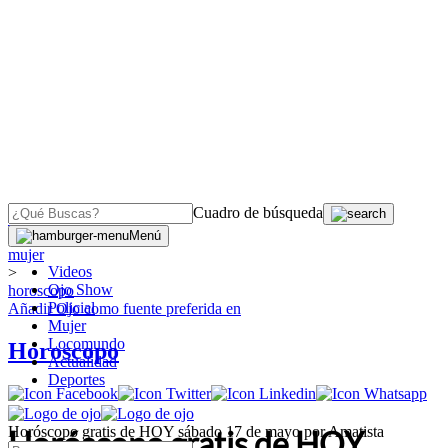
Cuadro de búsqueda
OJO
>
Menú
mujer
Videos
>
Ojo Show
horoscopo
Policial
Añadir
Ojo
como fuente preferida en
Mujer
Locomundo
Horoscopo
Actualidad
Deportes
Horóscopo gratis de HOY sábado 17 de mayo por Amatista
Horóscopo gratis de HOY