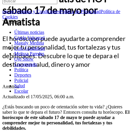
sábado 17 de mayo por
ojo.pe
Términos y Condiciones
Política de Privacidad
Política de
Cookies
Amatista
TEMAS:
Últimas noticias
El horóscopo puede ayudarte a comprender
Gisela Valcarcel
Magaly Medina
mejor tu personalidad, tus fortalezas y tus
Cuto Guadalupe
Melissa Paredes
debilidades. Descubre lo que te depara el
Ojo Show
destino en salud, dinero y amor
Locomundo
Política
Deportes
Policial
Salud
Amatista
Escolar
Actualizado el 17/05/2025, 06:00 a.m.
¿Estás buscando un poco de orientación sobre tu vida? ¿Quieres
saber lo que te depara el futuro? Entonces consulta tu horóscopo.
El
horóscopo de este sábado 17 de mayo te puede ayudar a
comprender mejor tu personalidad, tus fortalezas y tus
debilidades.