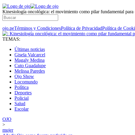
Kinesiología oncológica: el movimiento como pilar fundamental para o
ojo.pe
Términos y Condiciones
Política de Privacidad
Política de Cook
TEMAS:
Últimas noticias
Gisela Valcarcel
Magaly Medina
Cuto Guadalupe
Melissa Paredes
Ojo Show
Locomundo
Política
Deportes
Policial
Salud
Escolar
OJO
>
mujer