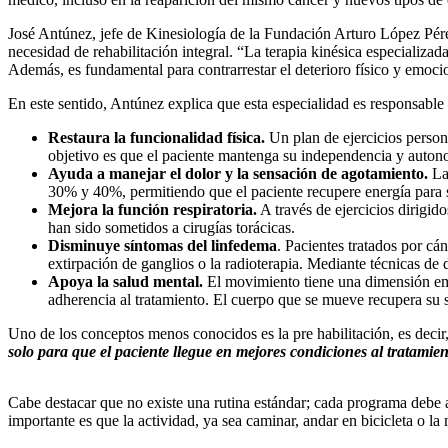
José Antúnez, jefe de Kinesiología de la Fundación Arturo López Pére
necesidad de rehabilitación integral. “La terapia kinésica especializad
Además, es fundamental para contrarrestar el deterioro físico y emoci
En este sentido, Antúnez explica que esta especialidad es responsable d
Restaura la funcionalidad física.
Un plan de ejercicios person
objetivo es que el paciente mantenga su independencia y auton
Ayuda a manejar el dolor y la sensación de agotamiento.
La 
30% y 40%, permitiendo que el paciente recupere energía para s
Mejora la función respiratoria.
A través de ejercicios dirigid
han sido sometidos a cirugías torácicas.
Disminuye síntomas del linfedema
. Pacientes tratados por cá
extirpación de ganglios o la radioterapia. Mediante técnicas de
Apoya la salud mental.
El movimiento tiene una dimensión emoc
adherencia al tratamiento. El cuerpo que se mueve recupera su s
Uno de los conceptos menos conocidos es la pre habilitación, es deci
solo para que el paciente llegue en mejores condiciones al tratami
Cabe destacar que no existe una rutina estándar; cada programa debe a
importante es que la actividad, ya sea caminar, andar en bicicleta o la