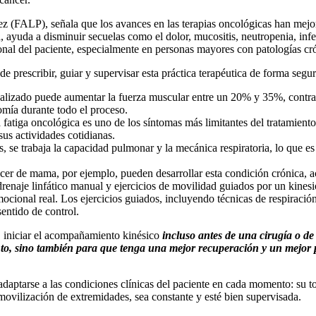
z (FALP), señala que los avances en las terapias oncológicas han mejo
a, ayuda a disminuir secuelas como el dolor, mucositis, neutropenia, infec
onal del paciente, especialmente en personas mayores con patologías cró
e prescribir, guiar y supervisar esta práctica terapéutica de forma segu
alizado puede aumentar la fuerza muscular entre un 20% y 35%, contrarr
omía durante todo el proceso.
fatiga oncológica es uno de los síntomas más limitantes del tratamiento.
us actividades cotidianas.
os, se trabaja la capacidad pulmonar y la mecánica respiratoria, lo que
ncer de mama, por ejemplo, pueden desarrollar esta condición crónica, 
 drenaje linfático manual y ejercicios de movilidad guiados por un kines
ional real. Los ejercicios guiados, incluyendo técnicas de respiración
entido de control.
r, iniciar el acompañamiento kinésico
incluso antes de una cirugía o d
ento, sino también para que tenga una mejor recuperación y un mejor 
daptarse a las condiciones clínicas del paciente en cada momento: su tol
 movilización de extremidades, sea constante y esté bien supervisada.