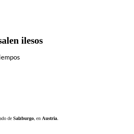
alen ilesos
tiempos
erado de
Salzburgo
, en
Austria
.