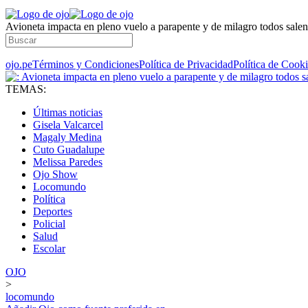
Avioneta impacta en pleno vuelo a parapente y de milagro todos salen
ojo.pe
Términos y Condiciones
Política de Privacidad
Política de Cook
TEMAS:
Últimas noticias
Gisela Valcarcel
Magaly Medina
Cuto Guadalupe
Melissa Paredes
Ojo Show
Locomundo
Política
Deportes
Policial
Salud
Escolar
OJO
>
locomundo