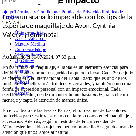
ojo.pe
Términos y Condiciones
Política de Privacidad
Política de
Logra un acabado impecable con los tips de la
Cookies
TEMAS:
experta de maquillaje de Avon, Cynthia
Valera. ¡Toma nota!
Últimas noticias
Gisela Valcarcel
Magaly Medina
Cuto Guadalupe
Melissa Paredes
Actualizado el 30/07/2024, 07:33 p.m.
Ojo Show
Locomundo
En las rutinas de maquillaje, el labial es un elemento esencial para
Política
definir el estilo y brindar seguridad a quien lo lleva. Cada 29 de julio
Deportes
se celebra el Día Internacional del Labial, dado que es uno de los
Policial
productos de belleza más icónicos y versátiles, y también como una
Salud
forma de expresión personal con un impacto emocional. Cada
Escolar
elección de color, desde un tono vibrante hasta
nude
, transmite un
mensaje y capta la atención de manera única.
En el contexto de las Fiestas Patrias, el rojo es uno de los colores
preferidos para vestir y usar tanto en la ropa como en el maquillaje y
accesorios. Además, según un estudio de la Universidad de
Mánchester, los labios rojos reciben en promedio 5 segundos más de
atención que unos labios al natural.