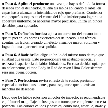
●
Paso 4.
Aplica el producto
: una vez que hayas definido la forma
deseada con el delineador, rellena tus labios aplicando el labial en
capas hasta alcanzar la intensidad de rojo que prefieras. Comienza
con pequeños toques en el centro del labio inferior para lograr una
cobertura uniforme. Si necesitas mayor precisión, utiliza un pincel
de labios para aplicarlo.
●
Paso 5.
Define los bordes:
aplica un corrector del mismo tono
que tu piel en los bordes exteriores del delineado. Esta técnica
acentúa tus labios, creando un efecto visual de mayor volumen y
logrando una apariencia más pulida.
●
Paso 6.
Añade brillo:
elige un brillo del mismo tono de rojo que
el labial que usaste. Esto proporcionará un acabado especial y
realzará la apariencia de labios hidratados. En caso decidas optar por
un color neutro, el tono Lady in Red de Avon Ultra Color siempre
será una buena opción.
●
Paso 7. Perfecciona:
revisa el resto de tu rostro, prestando
especial atención a tus dientes, para asegurarte que no existan
manchas no deseadas.
Dado que los labios rojos son un color de impacto, es recomendable
equilibrar el maquillaje de los ojos con tonos que complementen esta
potencia. Los colores cálidos y pasteles, como rosa, amarillo,
nude
y