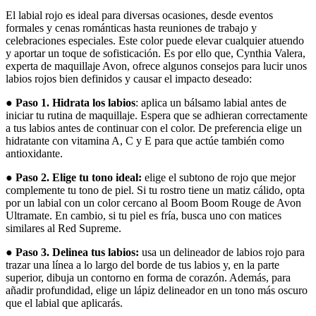
El labial rojo es ideal para diversas ocasiones, desde eventos
formales y cenas románticas hasta reuniones de trabajo y
celebraciones especiales. Este color puede elevar cualquier atuendo
y aportar un toque de sofisticación. Es por ello que, Cynthia Valera,
experta de maquillaje Avon, ofrece algunos consejos para lucir unos
labios rojos bien definidos y causar el impacto deseado:
●
Paso 1. Hidrata los labios
: aplica un bálsamo labial antes de
iniciar tu rutina de maquillaje. Espera que se adhieran correctamente
a tus labios antes de continuar con el color. De preferencia elige un
hidratante con vitamina A, C y E para que actúe también como
antioxidante.
●
Paso 2. Elige tu tono ideal:
elige el subtono de rojo que mejor
complemente tu tono de piel. Si tu rostro tiene un matiz cálido, opta
por un labial con un color cercano al Boom Boom Rouge de Avon
Ultramate. En cambio, si tu piel es fría, busca uno con matices
similares al Red Supreme.
●
Paso 3.
Delinea tus labios:
usa un delineador de labios rojo para
trazar una línea a lo largo del borde de tus labios y, en la parte
superior, dibuja un contorno en forma de corazón. Además, para
añadir profundidad, elige un lápiz delineador en un tono más oscuro
que el labial que aplicarás.