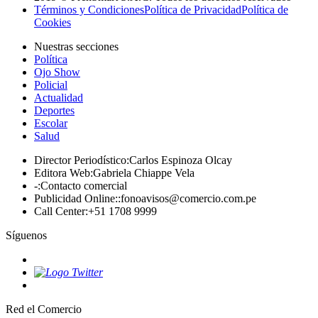
Términos y Condiciones
Política de Privacidad
Política de
Cookies
Nuestras secciones
Política
Ojo Show
Policial
Actualidad
Deportes
Escolar
Salud
Director Periodístico
:
Carlos Espinoza Olcay
Editora Web
:
Gabriela Chiappe Vela
-
:
Contacto comercial
Publicidad Online:
:
fonoavisos@comercio.com.pe
Call Center
:
+51 1708 9999
Síguenos
Red el Comercio