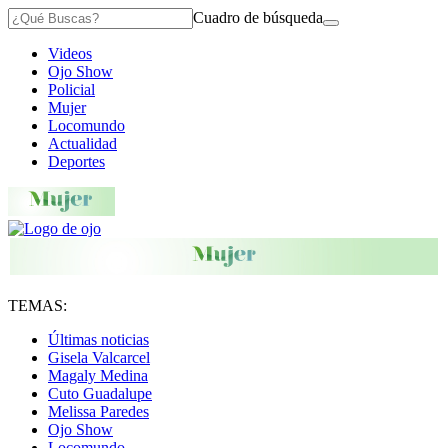
Cuadro de búsqueda
Videos
Ojo Show
Policial
Mujer
Locomundo
Actualidad
Deportes
TEMAS:
Últimas noticias
Gisela Valcarcel
Magaly Medina
Cuto Guadalupe
Melissa Paredes
Ojo Show
Locomundo