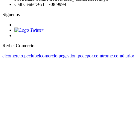
Call Center
:
+51 1708 9999
Síguenos
Red el Comercio
elcomercio.pe
clubelcomercio.pe
gestion.pe
depor.com
trome.com
diario