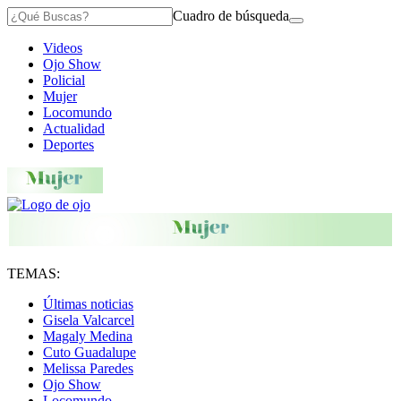
Cuadro de búsqueda
Videos
Ojo Show
Policial
Mujer
Locomundo
Actualidad
Deportes
TEMAS:
Últimas noticias
Gisela Valcarcel
Magaly Medina
Cuto Guadalupe
Melissa Paredes
Ojo Show
Locomundo