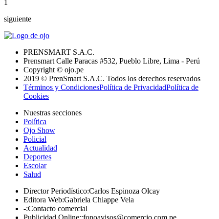
1
siguiente
PRENSMART S.A.C.
Prensmart Calle Paracas #532, Pueblo Libre, Lima - Perú
Copyright © ojo.pe
2019 © PrenSmart S.A.C. Todos los derechos reservados
Términos y Condiciones
Política de Privacidad
Política de
Cookies
Nuestras secciones
Política
Ojo Show
Policial
Actualidad
Deportes
Escolar
Salud
Director Periodístico
:
Carlos Espinoza Olcay
Editora Web
:
Gabriela Chiappe Vela
-
:
Contacto comercial
Publicidad Online:
:
fonoavisos@comercio.com.pe