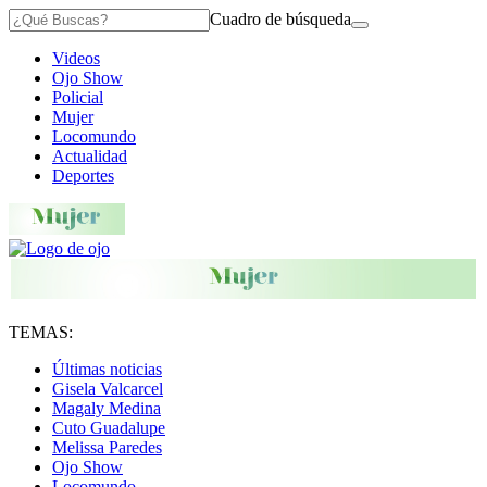
Cuadro de búsqueda
Videos
Ojo Show
Policial
Mujer
Locomundo
Actualidad
Deportes
TEMAS:
Últimas noticias
Gisela Valcarcel
Magaly Medina
Cuto Guadalupe
Melissa Paredes
Ojo Show
Locomundo