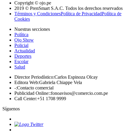
Copyright © ojo.pe
2019 © PrenSmart S.A.C. Todos los derechos reservados
Términos y Condiciones
Política de Privacidad
Política de
Cookies
Nuestras secciones
Política
Ojo Show
Policial
Actualidad
Deportes
Escolar
Salud
Director Periodístico
:
Carlos Espinoza Olcay
Editora Web
:
Gabriela Chiappe Vela
-
:
Contacto comercial
Publicidad Online:
:
fonoavisos@comercio.com.pe
Call Center
:
+51 1708 9999
Síguenos