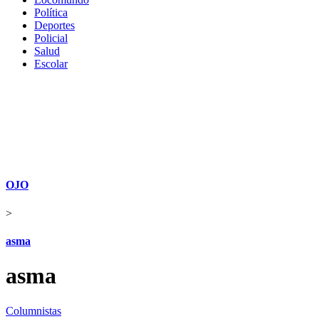
Política
Deportes
Policial
Salud
Escolar
OJO
>
asma
asma
Columnistas