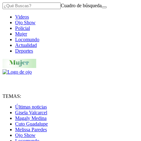
Cuadro de búsqueda
Videos
Ojo Show
Policial
Mujer
Locomundo
Actualidad
Deportes
TEMAS:
Últimas noticias
Gisela Valcarcel
Magaly Medina
Cuto Guadalupe
Melissa Paredes
Ojo Show
Locomundo