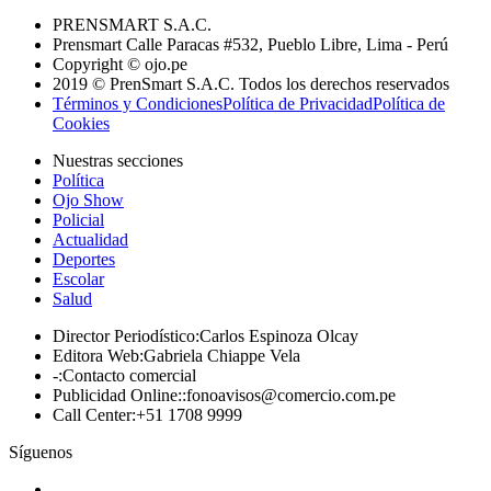
PRENSMART S.A.C.
Prensmart Calle Paracas #532, Pueblo Libre, Lima - Perú
Copyright © ojo.pe
2019 © PrenSmart S.A.C. Todos los derechos reservados
Términos y Condiciones
Política de Privacidad
Política de
Cookies
Nuestras secciones
Política
Ojo Show
Policial
Actualidad
Deportes
Escolar
Salud
Director Periodístico
:
Carlos Espinoza Olcay
Editora Web
:
Gabriela Chiappe Vela
-
:
Contacto comercial
Publicidad Online:
:
fonoavisos@comercio.com.pe
Call Center
:
+51 1708 9999
Síguenos