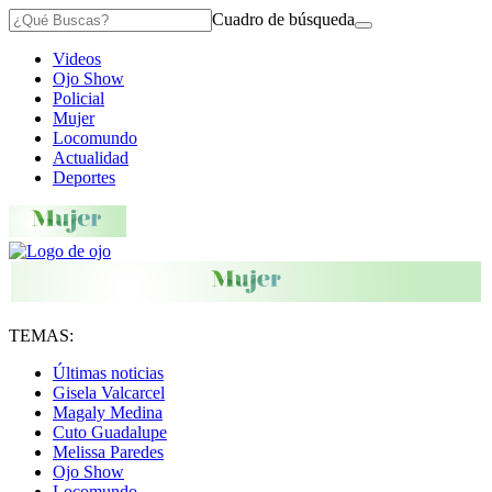
Cuadro de búsqueda
Videos
Ojo Show
Policial
Mujer
Locomundo
Actualidad
Deportes
TEMAS:
Últimas noticias
Gisela Valcarcel
Magaly Medina
Cuto Guadalupe
Melissa Paredes
Ojo Show
Locomundo