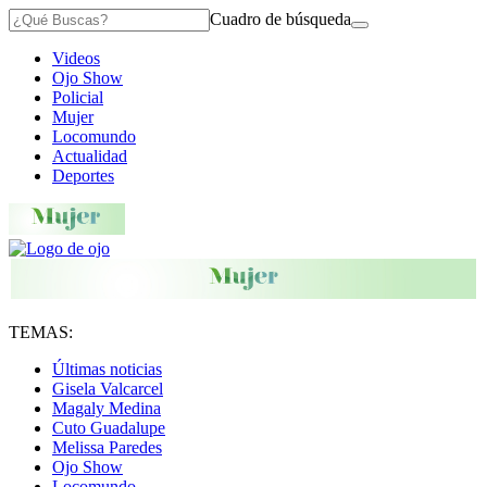
Cuadro de búsqueda
Videos
Ojo Show
Policial
Mujer
Locomundo
Actualidad
Deportes
TEMAS:
Últimas noticias
Gisela Valcarcel
Magaly Medina
Cuto Guadalupe
Melissa Paredes
Ojo Show
Locomundo