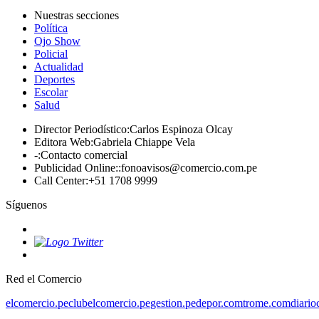
Nuestras secciones
Política
Ojo Show
Policial
Actualidad
Deportes
Escolar
Salud
Director Periodístico
:
Carlos Espinoza Olcay
Editora Web
:
Gabriela Chiappe Vela
-
:
Contacto comercial
Publicidad Online:
:
fonoavisos@comercio.com.pe
Call Center
:
+51 1708 9999
Síguenos
Red el Comercio
elcomercio.pe
clubelcomercio.pe
gestion.pe
depor.com
trome.com
diario