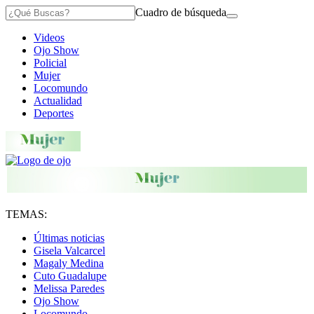
Cuadro de búsqueda
Videos
Ojo Show
Policial
Mujer
Locomundo
Actualidad
Deportes
TEMAS:
Últimas noticias
Gisela Valcarcel
Magaly Medina
Cuto Guadalupe
Melissa Paredes
Ojo Show
Locomundo