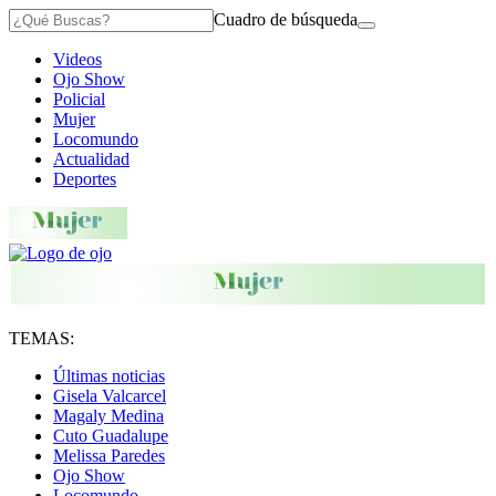
Cuadro de búsqueda
Videos
Ojo Show
Policial
Mujer
Locomundo
Actualidad
Deportes
TEMAS:
Últimas noticias
Gisela Valcarcel
Magaly Medina
Cuto Guadalupe
Melissa Paredes
Ojo Show
Locomundo