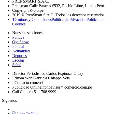
PRENSMART S.A.C.
Prensmart Calle Paracas #532, Pueblo Libre, Lima - Perú
Copyright © ojo.pe
2019 © PrenSmart S.A.C. Todos los derechos reservados
Términos y Condiciones
Política de Privacidad
Política de
Cookies
Nuestras secciones
Política
Ojo Show
Policial
Actualidad
Deportes
Escolar
Salud
Director Periodístico
:
Carlos Espinoza Olcay
Editora Web
:
Gabriela Chiappe Vela
-
:
Contacto comercial
Publicidad Online:
:
fonoavisos@comercio.com.pe
Call Center
:
+51 1708 9999
Síguenos