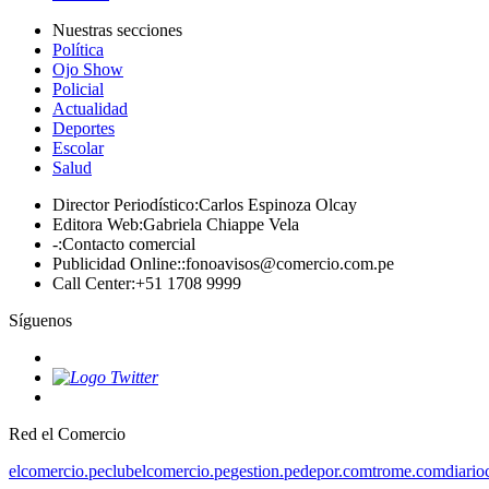
Nuestras secciones
Política
Ojo Show
Policial
Actualidad
Deportes
Escolar
Salud
Director Periodístico
:
Carlos Espinoza Olcay
Editora Web
:
Gabriela Chiappe Vela
-
:
Contacto comercial
Publicidad Online:
:
fonoavisos@comercio.com.pe
Call Center
:
+51 1708 9999
Síguenos
Red el Comercio
elcomercio.pe
clubelcomercio.pe
gestion.pe
depor.com
trome.com
diario