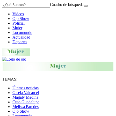
Cuadro de búsqueda
Videos
Ojo Show
Policial
Mujer
Locomundo
Actualidad
Deportes
TEMAS:
Últimas noticias
Gisela Valcarcel
Magaly Medina
Cuto Guadalupe
Melissa Paredes
Ojo Show
Locomundo