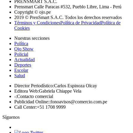
PRENSMART S.A.C.
Prensmart Calle Paracas #532, Pueblo Libre, Lima - Perú
Copyright © ojo.pe
2019 © PrenSmart S.A.C. Todos los derechos reservados
Términos y Condiciones
Política de Privacidad
Política de
Cookies
Nuestras secciones
Política
Ojo Show
Policial
Actualidad
Deportes
Escolar
Salud
Director Periodístico
:
Carlos Espinoza Olcay
Editora Web
:
Gabriela Chiappe Vela
-
:
Contacto comercial
Publicidad Online:
:
fonoavisos@comercio.com.pe
Call Center
:
+51 1708 9999
Síguenos