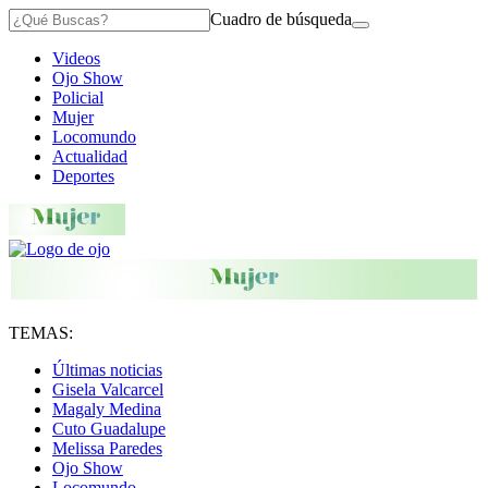
Cuadro de búsqueda
Videos
Ojo Show
Policial
Mujer
Locomundo
Actualidad
Deportes
TEMAS:
Últimas noticias
Gisela Valcarcel
Magaly Medina
Cuto Guadalupe
Melissa Paredes
Ojo Show
Locomundo