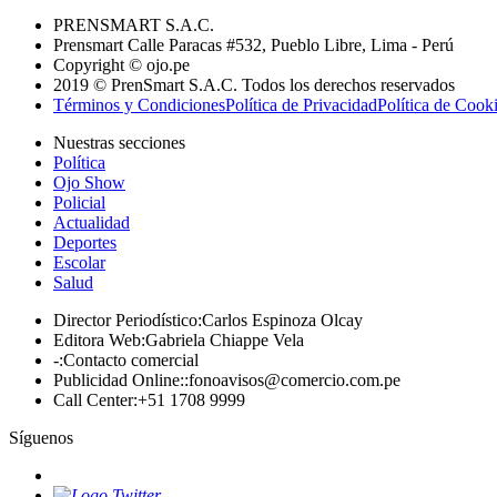
PRENSMART S.A.C.
Prensmart Calle Paracas #532, Pueblo Libre, Lima - Perú
Copyright © ojo.pe
2019 © PrenSmart S.A.C. Todos los derechos reservados
Términos y Condiciones
Política de Privacidad
Política de Cook
Nuestras secciones
Política
Ojo Show
Policial
Actualidad
Deportes
Escolar
Salud
Director Periodístico
:
Carlos Espinoza Olcay
Editora Web
:
Gabriela Chiappe Vela
-
:
Contacto comercial
Publicidad Online:
:
fonoavisos@comercio.com.pe
Call Center
:
+51 1708 9999
Síguenos