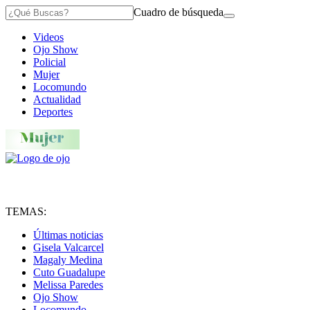
Cuadro de búsqueda
Videos
Ojo Show
Policial
Mujer
Locomundo
Actualidad
Deportes
TEMAS:
Últimas noticias
Gisela Valcarcel
Magaly Medina
Cuto Guadalupe
Melissa Paredes
Ojo Show
Locomundo