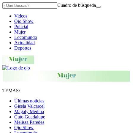
Cuadro de búsqueda
Videos
Ojo Show
Policial
Mujer
Locomundo
Actualidad
Deportes
TEMAS:
Últimas noticias
Gisela Valcarcel
Magaly Medina
Cuto Guadalupe
Melissa Paredes
Ojo Show
Locomundo