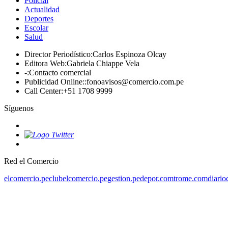
Policial
Actualidad
Deportes
Escolar
Salud
Director Periodístico
:
Carlos Espinoza Olcay
Editora Web
:
Gabriela Chiappe Vela
-
:
Contacto comercial
Publicidad Online:
:
fonoavisos@comercio.com.pe
Call Center
:
+51 1708 9999
Síguenos
Red el Comercio
elcomercio.pe
clubelcomercio.pe
gestion.pe
depor.com
trome.com
diario