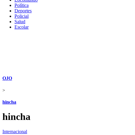
Política
Deportes
Policial
Salud
Escolar
OJO
>
hincha
hincha
Internacional