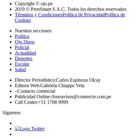
Copyright © ojo.pe
2019 © PrenSmart S.A.C. Todos los derechos reservados
Términos y Condiciones
Política de Privacidad
Política de
Cookies
Nuestras secciones
Política
Ojo Show
Policial
Actualidad
Deportes
Escolar
Salud
Director Periodístico
:
Carlos Espinoza Olcay
Editora Web
:
Gabriela Chiappe Vela
-
:
Contacto comercial
Publicidad Online:
:
fonoavisos@comercio.com.pe
Call Center
:
+51 1708 9999
Síguenos