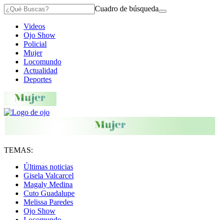
Cuadro de búsqueda
Videos
Ojo Show
Policial
Mujer
Locomundo
Actualidad
Deportes
TEMAS:
Últimas noticias
Gisela Valcarcel
Magaly Medina
Cuto Guadalupe
Melissa Paredes
Ojo Show
Locomundo