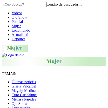
Cuadro de búsqueda
Videos
Ojo Show
Policial
Mujer
Locomundo
Actualidad
Deportes
TEMAS:
Últimas noticias
Gisela Valcarcel
Magaly Medina
Cuto Guadalupe
Melissa Paredes
Ojo Show
Locomundo