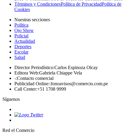
Términos y Condiciones
Política de Privacidad
Política de
Cookies
Nuestras secciones
Política
Ojo Show
Policial
Actualidad
Deportes
Escolar
Salud
Director Periodístico
:
Carlos Espinoza Olcay
Editora Web
:
Gabriela Chiappe Vela
-
:
Contacto comercial
Publicidad Online:
:
fonoavisos@comercio.com.pe
Call Center
:
+51 1708 9999
Síguenos
Red el Comercio