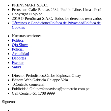
PRENSMART S.A.C.
Prensmart Calle Paracas #532, Pueblo Libre, Lima - Perú
Copyright © ojo.pe
2019 © PrenSmart S.A.C. Todos los derechos reservados
Términos y Condiciones
Política de Privacidad
Política de
Cookies
Nuestras secciones
Política
Ojo Show
Policial
Actualidad
Deportes
Escolar
Salud
Director Periodístico
:
Carlos Espinoza Olcay
Editora Web
:
Gabriela Chiappe Vela
-
:
Contacto comercial
Publicidad Online:
:
fonoavisos@comercio.com.pe
Call Center
:
+51 1708 9999
Síguenos