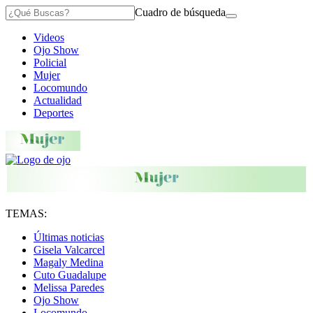
Cuadro de búsqueda
Videos
Ojo Show
Policial
Mujer
Locomundo
Actualidad
Deportes
TEMAS:
Últimas noticias
Gisela Valcarcel
Magaly Medina
Cuto Guadalupe
Melissa Paredes
Ojo Show
Locomundo