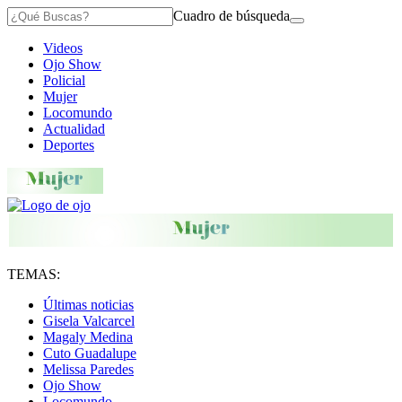
Cuadro de búsqueda
Videos
Ojo Show
Policial
Mujer
Locomundo
Actualidad
Deportes
TEMAS:
Últimas noticias
Gisela Valcarcel
Magaly Medina
Cuto Guadalupe
Melissa Paredes
Ojo Show
Locomundo