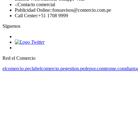
-
:
Contacto comercial
Publicidad Online:
:
fonoavisos@comercio.com.pe
Call Center
:
+51 1708 9999
Síguenos
Red el Comercio
elcomercio.pe
clubelcomercio.pe
gestion.pe
depor.com
trome.com
diario