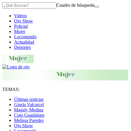
Cuadro de búsqueda
Videos
Ojo Show
Policial
Mujer
Locomundo
Actualidad
Deportes
TEMAS:
Últimas noticias
Gisela Valcarcel
Magaly Medina
Cuto Guadalupe
Melissa Paredes
Ojo Show
Locomundo