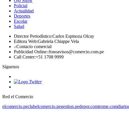
Ojo Show
Policial
Actualidad
Deportes
Escolar
Salud
Director Periodístico
:
Carlos Espinoza Olcay
Editora Web
:
Gabriela Chiappe Vela
-
:
Contacto comercial
Publicidad Online:
:
fonoavisos@comercio.com.pe
Call Center
:
+51 1708 9999
Síguenos
Red el Comercio
elcomercio.pe
clubelcomercio.pe
gestion.pe
depor.com
trome.com
diario