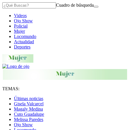
Cuadro de búsqueda
Videos
Ojo Show
Policial
Mujer
Locomundo
Actualidad
Deportes
TEMAS:
Últimas noticias
Gisela Valcarcel
Magaly Medina
Cuto Guadalupe
Melissa Paredes
Ojo Show
Locomundo