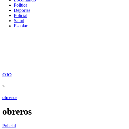
Política
Deportes
Policial
Salud
Escolar
OJO
>
obreros
obreros
Policial