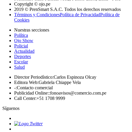
Copyright © ojo.pe
2019 © PrenSmart S.A.C. Todos los derechos reservados
Términos y Condiciones
Política de Privacidad
Política de
Cookies
Nuestras secciones
Política
Ojo Show
Policial
Actualidad
Deportes
Escolar
Salud
Director Periodístico
:
Carlos Espinoza Olcay
Editora Web
:
Gabriela Chiappe Vela
-
:
Contacto comercial
Publicidad Online:
:
fonoavisos@comercio.com.pe
Call Center
:
+51 1708 9999
Síguenos