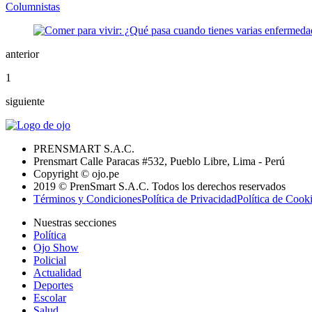
Columnistas
anterior
1
siguiente
PRENSMART S.A.C.
Prensmart Calle Paracas #532, Pueblo Libre, Lima - Perú
Copyright © ojo.pe
2019 © PrenSmart S.A.C. Todos los derechos reservados
Términos y Condiciones
Política de Privacidad
Política de Cook
Nuestras secciones
Política
Ojo Show
Policial
Actualidad
Deportes
Escolar
Salud