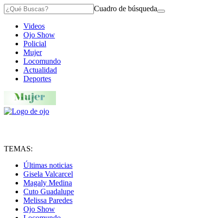
Cuadro de búsqueda
Videos
Ojo Show
Policial
Mujer
Locomundo
Actualidad
Deportes
TEMAS:
Últimas noticias
Gisela Valcarcel
Magaly Medina
Cuto Guadalupe
Melissa Paredes
Ojo Show
Locomundo