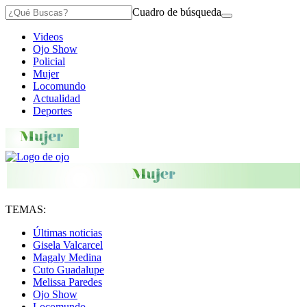
Cuadro de búsqueda
Videos
Ojo Show
Policial
Mujer
Locomundo
Actualidad
Deportes
TEMAS:
Últimas noticias
Gisela Valcarcel
Magaly Medina
Cuto Guadalupe
Melissa Paredes
Ojo Show
Locomundo