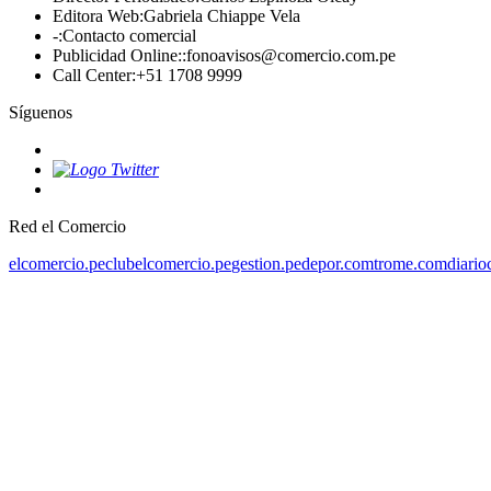
Editora Web
:
Gabriela Chiappe Vela
-
:
Contacto comercial
Publicidad Online:
:
fonoavisos@comercio.com.pe
Call Center
:
+51 1708 9999
Síguenos
Red el Comercio
elcomercio.pe
clubelcomercio.pe
gestion.pe
depor.com
trome.com
diario