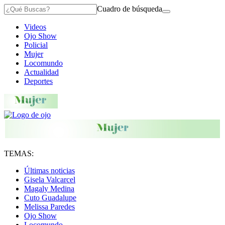
Cuadro de búsqueda
Videos
Ojo Show
Policial
Mujer
Locomundo
Actualidad
Deportes
TEMAS:
Últimas noticias
Gisela Valcarcel
Magaly Medina
Cuto Guadalupe
Melissa Paredes
Ojo Show
Locomundo