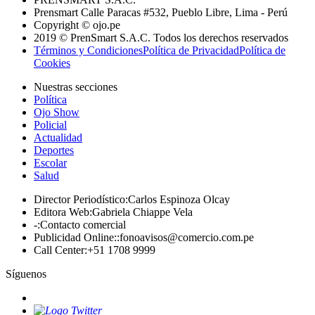
Prensmart Calle Paracas #532, Pueblo Libre, Lima - Perú
Copyright © ojo.pe
2019 © PrenSmart S.A.C. Todos los derechos reservados
Términos y Condiciones
Política de Privacidad
Política de
Cookies
Nuestras secciones
Política
Ojo Show
Policial
Actualidad
Deportes
Escolar
Salud
Director Periodístico
:
Carlos Espinoza Olcay
Editora Web
:
Gabriela Chiappe Vela
-
:
Contacto comercial
Publicidad Online:
:
fonoavisos@comercio.com.pe
Call Center
:
+51 1708 9999
Síguenos