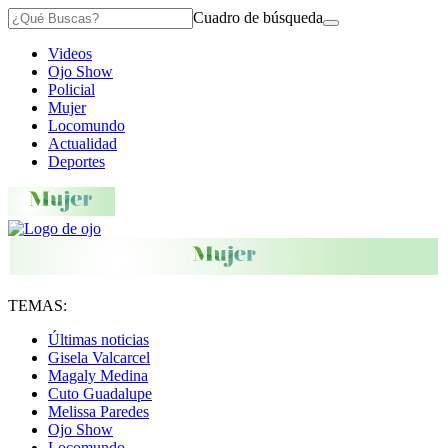
Cuadro de búsqueda
Videos
Ojo Show
Policial
Mujer
Locomundo
Actualidad
Deportes
TEMAS:
Últimas noticias
Gisela Valcarcel
Magaly Medina
Cuto Guadalupe
Melissa Paredes
Ojo Show
Locomundo