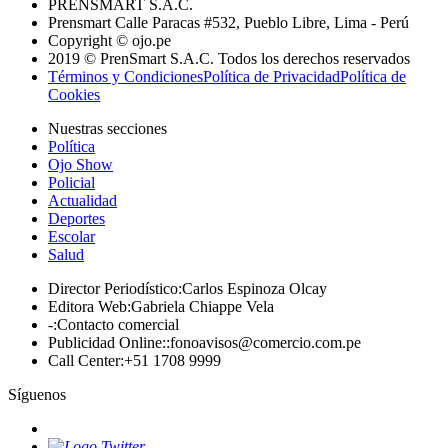
PRENSMART S.A.C.
Prensmart Calle Paracas #532, Pueblo Libre, Lima - Perú
Copyright © ojo.pe
2019 © PrenSmart S.A.C. Todos los derechos reservados
Términos y Condiciones
Política de Privacidad
Política de
Cookies
Nuestras secciones
Política
Ojo Show
Policial
Actualidad
Deportes
Escolar
Salud
Director Periodístico
:
Carlos Espinoza Olcay
Editora Web
:
Gabriela Chiappe Vela
-
:
Contacto comercial
Publicidad Online:
:
fonoavisos@comercio.com.pe
Call Center
:
+51 1708 9999
Síguenos